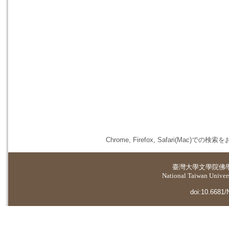
Chrome, Firefox, Safari(
臺灣大學
文學院佛
National Taiwan Universi
doi:10.6681