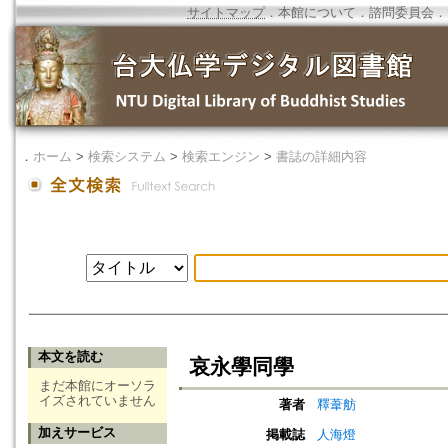
サイトマップ
．
本館について
．
諮問委員会
．
．
ホーム
>
検索システム
>
検索エンジン
>
書誌の詳細内容
本文を読む
哀永學同學
まだ本館にオーソラ
イズされていません
著者
釋葦舫
加えサービス
掲載誌
人海燈