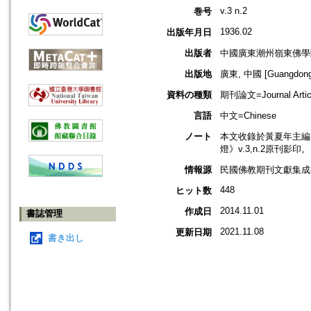
v.3 n.2
巻号
1936.02
出版年月日
出版者
中國廣東潮州嶺東佛學
出版地
廣東, 中國 [Guangdong,
資料の種類
期刊論文=Journal Artic
言語
中文=Chinese
ノート
本文收錄於黃夏年主編，2
燈》v.3,n.2原刊影印。
情報源
民國佛教期刊文獻集成補編
448
ヒット数
2014.11.01
作成日
書誌管理
2021.11.08
更新日期
書き出し