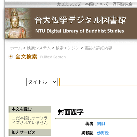
サイトマップ
．
本館について
．
諮問委員会
．
．
ホーム
>
検索システム
>
検索エンジン
>
書誌の詳細内容
本文を読む
封面題字
まだ本館にオーソラ
イズされていません
著者
關炯
加えサービス
掲載誌
佛海燈