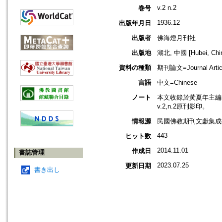
v.2 n.2
巻号
1936.12
出版年月日
出版者
佛海燈月刊社
出版地
湖北, 中國 [Hubei, Chi
資料の種類
期刊論文=Journal Artic
言語
中文=Chinese
ノート
本文收錄於黃夏年主編，2
v.2,n.2原刊影印。
情報源
民國佛教期刊文獻集成補編
443
ヒット数
2014.11.01
作成日
書誌管理
2023.07.25
更新日期
書き出し