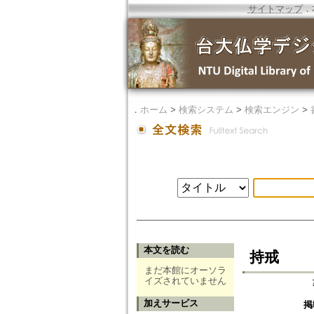
サイトマップ
．
．
ホーム
>
検索システム
>
検索エンジン
>
本文を読む
持戒
まだ本館にオーソラ
イズされていません
加えサービス
掲