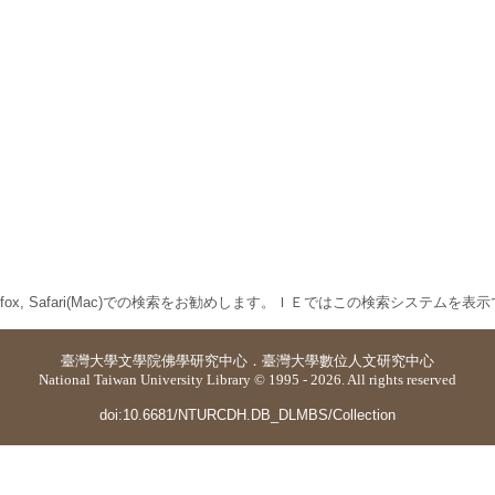
 Firefox, Safari(Mac)での検索をお勧めします。ＩＥではこの検索システムを
臺灣大學
文學院佛學研究中心
．
臺灣大學數位人文研究中心
National Taiwan University Library © 1995 - 2026. All rights reserved
doi:10.6681/NTURCDH.DB_DLMBS/Collection