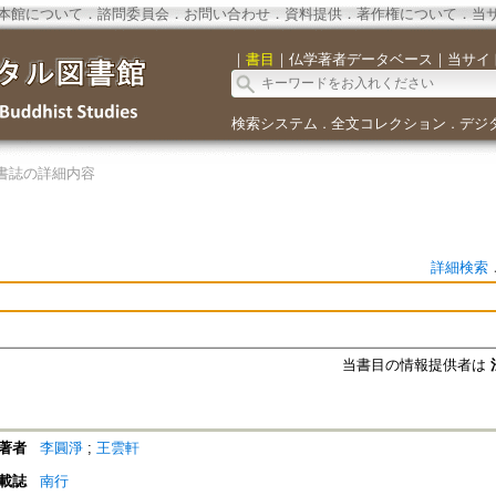
本館について
．
諮問委員会
．
お問い合わせ
．
資料提供
．
著作権について
．
当
｜
書目
｜
仏学著者データベース
｜
当サイ
検索システム
全文コレクション
デジ
．
．
書誌の詳細内容
詳細検索
当書目の情報提供者は
著者
李圓淨
;
王雲軒
載誌
南行