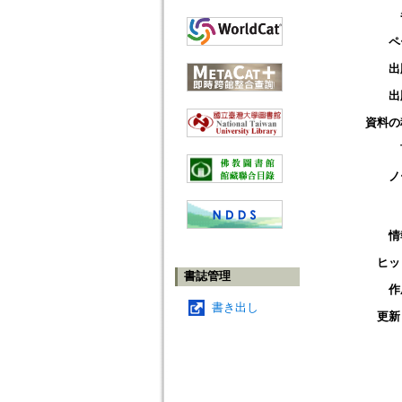
ペ
出
出
資料の
ノ
情
ヒッ
書誌管理
作
書き出し
更新