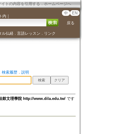
サイトの内容を引用する
．
ホームページへ
中
EN
ト内
｜
戻る
タル仏経
言語レッスン
リンク
．
．
．
検索履歴
．
説明
法鼓文理學院 http://www.dila.edu.tw/
です