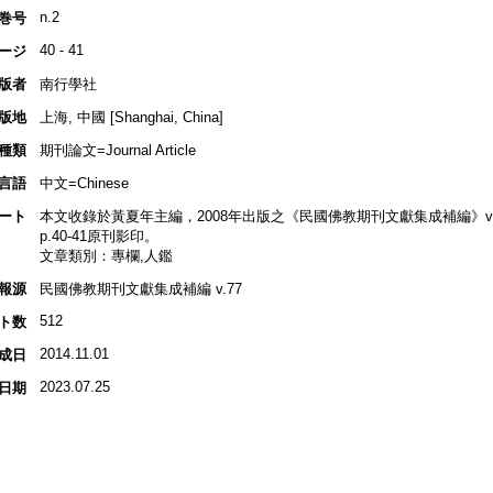
n.2
巻号
40 - 41
ージ
版者
南行學社
版地
上海, 中國 [Shanghai, China]
種類
期刊論文=Journal Article
言語
中文=Chinese
ート
本文收錄於黃夏年主編，2008年出版之《民國佛教期刊文獻集成補編》v.77, p
p.40-41原刊影印。
文章類別：專欄,人鑑
報源
民國佛教期刊文獻集成補編 v.77
512
ト数
2014.11.01
成日
2023.07.25
日期