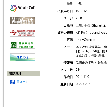
n.66
巻号
1946.12
出版年月日
7 - 8
ページ
出版地
上海, 中國 [Shanghai, 
資料の種類
期刊論文=Journal Artic
言語
中文=Chinese
ノート
本文收錄於黃夏年主編，2
刊》n.66, p.7-8原刊
文章類別：傳記,雜載
情報源
民國佛教期刊文獻集成補編
234
ヒット数
書誌管理
2014.11.01
作成日
書き出し
2022.02.09
更新日期