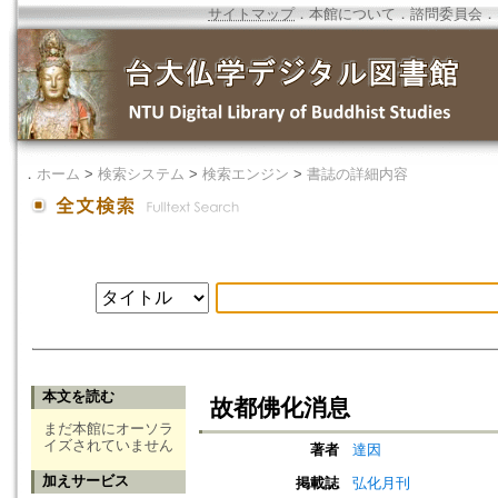
サイトマップ
．
本館について
．
諮問委員会
．
．
ホーム
>
検索システム
>
検索エンジン
>
書誌の詳細内容
本文を読む
故都佛化消息
まだ本館にオーソラ
イズされていません
著者
達因
加えサービス
掲載誌
弘化月刊