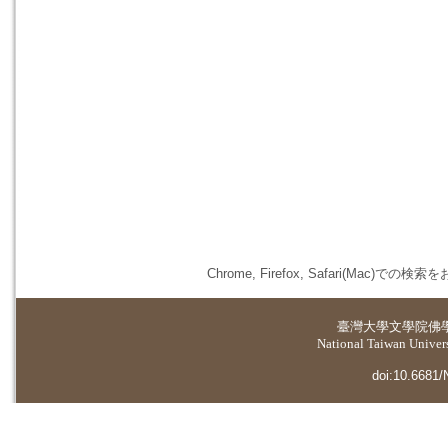
Chrome, Firefox, Safari(
臺灣大學
文學院佛
National Taiwan Universi
doi:10.6681