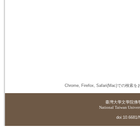
Chrome, Firefox, Safari(
臺灣大學
文學院佛
National Taiwan Universi
doi:10.6681