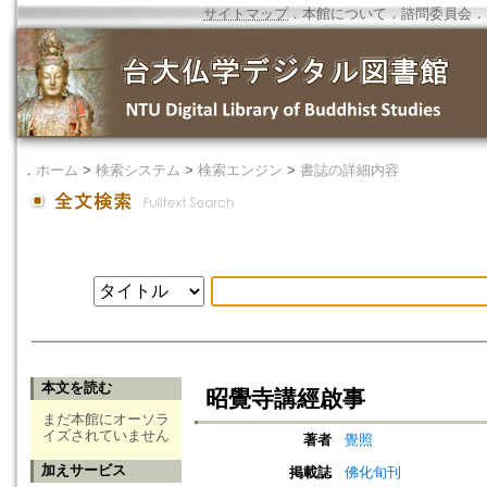
サイトマップ
．
本館について
．
諮問委員会
．
．
ホーム
>
検索システム
>
検索エンジン
>
書誌の詳細内容
本文を読む
昭覺寺講經啟事
まだ本館にオーソラ
イズされていません
著者
覺照
加えサービス
掲載誌
佛化旬刊