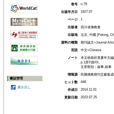
n.79
巻号
1927.07
出版年月日
1
ページ
出版者
四川省佛教會
出版地
北京, 中國 [Peking, Ch
資料の種類
期刊論文=Journal Artic
言語
中文=Chinese
ノート
本文收錄於黃夏年主編，20
p.1原刊影印。
文章類別：啟事,啟事
情報源
民國佛教期刊文獻集成 v
書誌管理
448
ヒット数
書き出し
2014.11.01
作成日
2023.07.25
更新日期