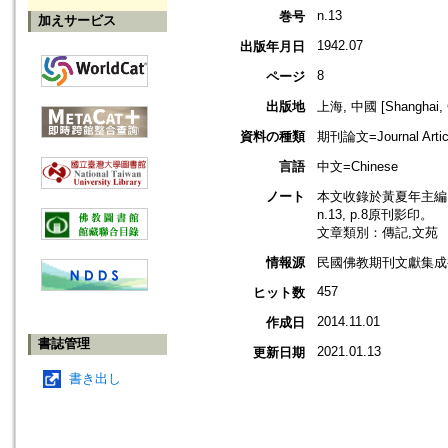
n.13
巻号
加えサービス
1942.07
出版年月日
8
ページ
出版地
上海, 中國 [Shanghai, 
資料の種類
期刊論文=Journal Artic
言語
中文=Chinese
ノート
本文收錄於黃夏年主編，2
n.13, p.8原刊影印。
文章類別：傳記,文苑
情報源
民國佛教期刊文獻集成補編
457
ヒット数
2014.11.01
作成日
書誌管理
2021.01.13
更新日期
書き出し