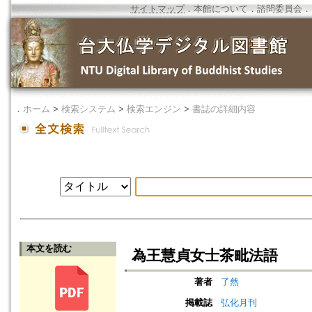
サイトマップ
．
本館について
．
諮問委員会
．
．
ホーム
>
検索システム
>
検索エンジン
>
書誌の詳細内容
本文を読む
為王慧貞女士茶毗法語
著者
了然
掲載誌
弘化月刊