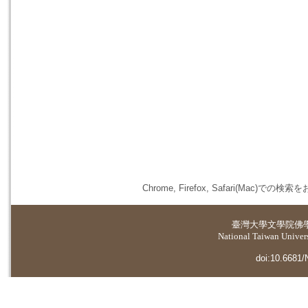
Chrome, Firefox, Safari(
臺灣大學
文學院佛
National Taiwan Universi
doi:10.6681