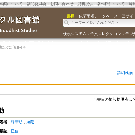
本館について
．
諮問委員会
．
お問い合わせ
．
資料提供
．
著作権について
．
当
｜
書目
｜
仏学著者データベース
｜
当サイ
検索システム
全文コレクション
デジ
．
．
書誌の詳細内容
詳細検索
当書目の情報提供者は
動
著者
釋葦舫
;
海藏
載誌
正信