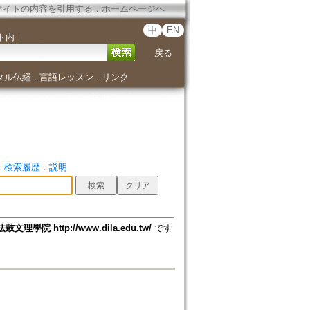
サイトの内容を引用する
．
ホームページへ
中
EN
ト内
｜
戻る
タル仏経
言語レッスン
リンク
．
．
．
検索履歴
．
説明
法鼓文理學院 http://www.dila.edu.tw/
です