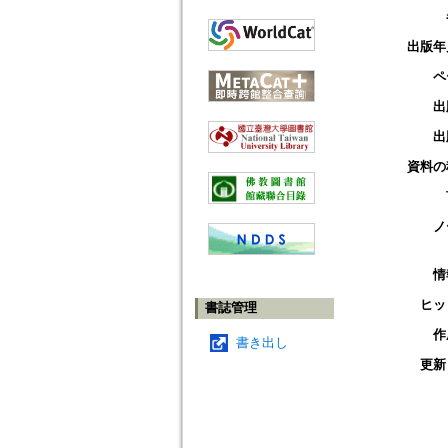
出版年
ペ
出
出
資料の
ノ
情
ヒッ
書誌管理
作
書き出し
更新