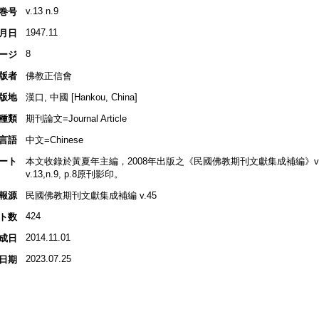
v.13 n.9
巻号
1947.11
月日
8
ージ
版者
佛教正信會
版地
漢口, 中國 [Hankou, China]
種類
期刊論文=Journal Article
言語
中文=Chinese
ート
本文收錄於黃夏年主編，2008年出版之《民國佛教期刊文獻集成補編》v.45, 
v.13,n.9, p.8原刊影印。
報源
民國佛教期刊文獻集成補編 v.45
424
ト数
2014.11.01
成日
2023.07.25
日期