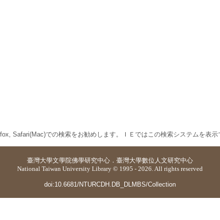
 Firefox, Safari(Mac)での検索をお勧めします。ＩＥではこの検索システムを
臺灣大學
文學院佛學研究中心
．
臺灣大學數位人文研究中心
National Taiwan University Library © 1995 - 2026. All rights reserved
doi:10.6681/NTURCDH.DB_DLMBS/Collection