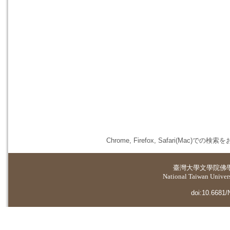
Chrome, Firefox, Safari(
臺灣大學
文學院佛
National Taiwan Universi
doi:10.6681