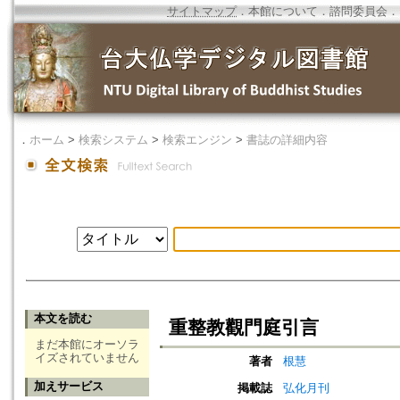
サイトマップ
．
本館について
．
諮問委員会
．
．
ホーム
>
検索システム
>
検索エンジン
>
書誌の詳細内容
本文を読む
重整教觀門庭引言
まだ本館にオーソラ
イズされていません
著者
根慧
加えサービス
掲載誌
弘化月刊