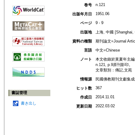
n.121
巻号
1951.06
出版年月日
9 - 9
ページ
出版地
上海, 中國 [Shanghai, 
資料の種類
期刊論文=Journal Artic
言語
中文=Chinese
ノート
本文收錄於黃夏年主編，2
n.121, p.9原刊影印。
文章類別：傳記,文苑
情報源
民國佛教期刊文獻集成補編
367
ヒット数
書誌管理
2014.11.01
作成日
書き出し
2022.03.02
更新日期