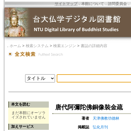
サイトマップ
．
本館について
．
諮問委員会
．
．
ホーム
>
検索システム
>
検索エンジン
>
書誌の詳細内容
本文を読む
唐代阿彌陀佛銅像裝金疏
まだ本館にオーソラ
イズされていません
著者
天津佛教功德林
加えサービス
掲載誌
弘化月刊