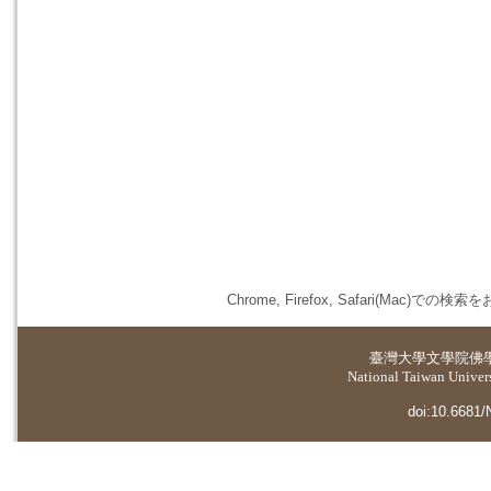
Chrome, Firefox, Safari(
臺灣大學
文學院佛
National Taiwan Universi
doi:10.6681