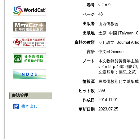
v.2 n.9
巻号
48
ページ
出版者
山西佛教會
出版地
太原, 中國 [Taiyuan, Ch
資料の種類
期刊論文=Journal Artic
言語
中文=Chinese
ノート
本文收錄於黃夏年主編，
v.2,n.9, p.48原刊影印
文章類別：傳記,文苑
情報源
民國佛教期刊文獻集成補編
399
ヒット数
書誌管理
2014.11.01
作成日
書き出し
2023.07.25
更新日期