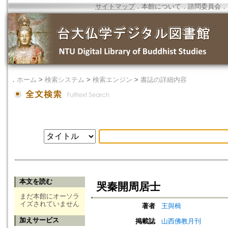
サイトマップ
．
本館について
．
諮問委員会
．
．
ホーム
>
検索システム
>
検索エンジン
>
書誌の詳細内容
本文を読む
哭秦開周居士
まだ本館にオーソラ
イズされていません
著者
王與楫
加えサービス
掲載誌
山西佛教月刊