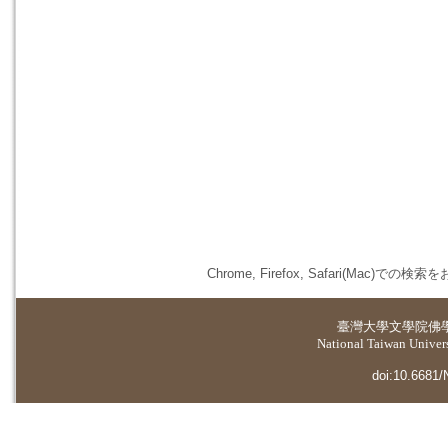
Chrome, Firefox, Safari(
臺灣大學
文學院佛
National Taiwan Universi
doi:10.6681