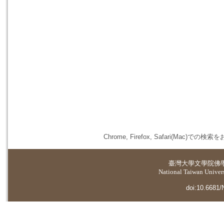
Chrome, Firefox, Safari(
臺灣大學
文學院佛
National Taiwan Universi
doi:10.6681