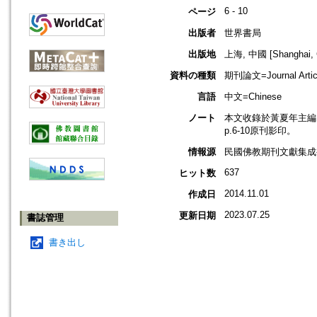
6 - 10
ページ
出版者
世界書局
出版地
上海, 中國 [Shanghai, 
資料の種類
期刊論文=Journal Artic
言語
中文=Chinese
ノート
本文收錄於黃夏年主編，2
p.6-10原刊影印。
情報源
民國佛教期刊文獻集成補
637
ヒット数
2014.11.01
作成日
2023.07.25
更新日期
書誌管理
書き出し