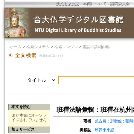
サイトマップ
．
本館について
．
諮問委員会
．
．
ホーム
>
検索システム
>
検索エンジン
>
書誌の詳細内容
本文を読む
班禪法語彙輯：班禪在杭州
まだ本館にオーソラ
イズされていません
著者
范古農
;
鄧繼佺
;
額爾
加えサービス
掲載誌
班禪東來記