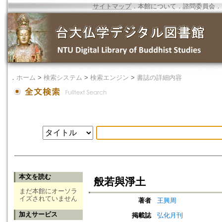
サイトマップ
．
本館について
．
諮問委員会
．
．
ホーム
>
検索システム
>
検索エンジン
>
書誌の詳細内容
本文を読む
般若與淨土
まだ本館にオーソラ
イズされていません
著者
王興周
加えサービス
掲載誌
弘化月刊