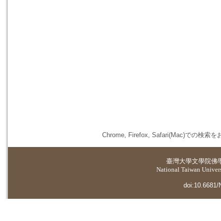
Chrome, Firefox, Safari(
臺灣大學
文學院佛
National Taiwan Universi
doi:10.6681