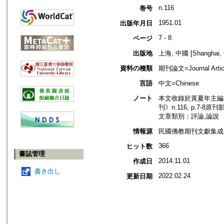
n.116
巻号
1951.01
出版年月日
7 - 8
ページ
出版地
上海, 中國 [Shanghai, 
資料の種類
期刊論文=Journal Artic
言語
中文=Chinese
ノート
本文收錄於黃夏年主編，2
刊》n.116, p.7-8原
文章類別：評論,論說
情報源
民國佛教期刊文獻集成補編
366
ヒット数
書誌管理
2014.11.01
作成日
書き出し
2022.02.24
更新日期