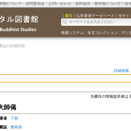
本館について
．
諮問委員会
．
お問い合わせ
．
資料提供
．
著作権について
．
当
｜
書目
｜
仏学著者データベース
｜
当サイ
検索システム
全文コレクション
デジ
．
．
書誌の詳細内容
詳細検索
当書目の情報提供者は
大師偈
著者
了然
載誌
覺有情