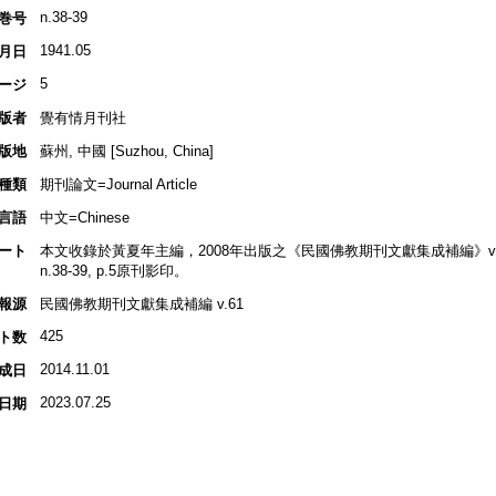
n.38-39
巻号
1941.05
月日
5
ージ
版者
覺有情月刊社
版地
蘇州, 中國 [Suzhou, China]
種類
期刊論文=Journal Article
言語
中文=Chinese
ート
本文收錄於黃夏年主編，2008年出版之《民國佛教期刊文獻集成補編》v.61, 
n.38-39, p.5原刊影印。
報源
民國佛教期刊文獻集成補編 v.61
425
ト数
2014.11.01
成日
2023.07.25
日期