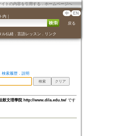
サイトの内容を引用する
．
ホームページへ
中
EN
ト内
｜
戻る
タル仏経
言語レッスン
リンク
．
．
．
検索履歴
．
説明
法鼓文理學院 http://www.dila.edu.tw/
です