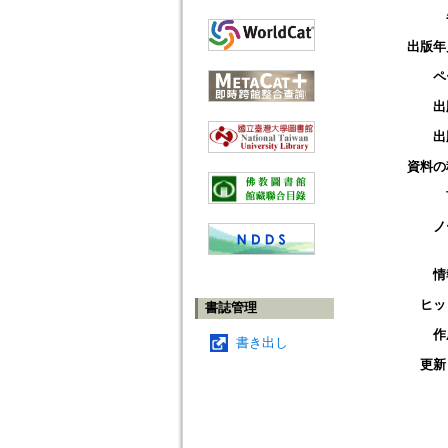
出版年
ペ
出
出
資料の
ノ
情
ヒッ
書誌管理
作
書き出し
更新