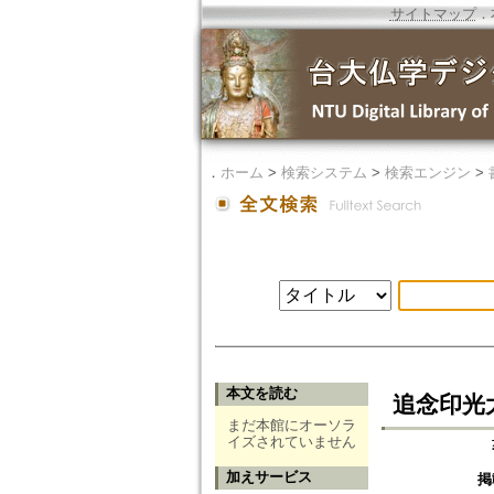
サイトマップ
．
．
ホーム
>
検索システム
>
検索エンジン
>
本文を読む
追念印光
まだ本館にオーソラ
イズされていません
加えサービス
掲