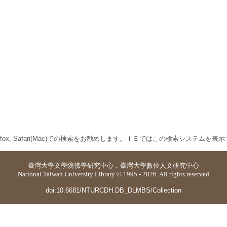
 Firefox, Safari(Mac)での検索をお勧めします。ＩＥではこの検索システムを
臺灣大學
文學院佛學研究中心
．
臺灣大學數位人文研究中心
National Taiwan University Library © 1995 - 2026. All rights reserved
doi:10.6681/NTURCDH.DB_DLMBS/Collection