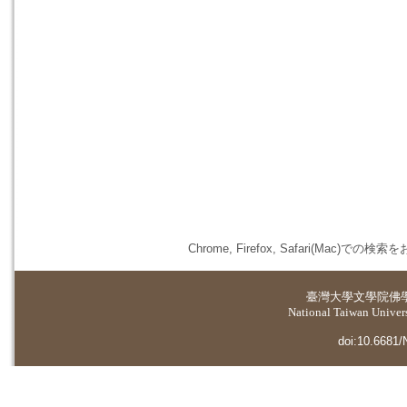
Chrome, Firefox, Safari(
臺灣大學
文學院佛
National Taiwan Universi
doi:10.6681