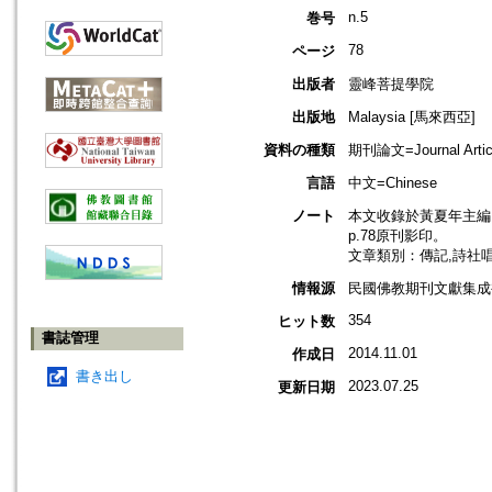
n.5
巻号
78
ページ
出版者
靈峰菩提學院
出版地
Malaysia [馬來西亞]
資料の種類
期刊論文=Journal Artic
言語
中文=Chinese
ノート
本文收錄於黃夏年主編，2
p.78原刊影印。
文章類別：傳記,詩社
情報源
民國佛教期刊文獻集成補編
354
ヒット数
書誌管理
2014.11.01
作成日
書き出し
2023.07.25
更新日期