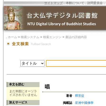
サイトマップ
．
本館について
．
諮問委員会
．
．
ホーム
>
検索システム
>
検索エンジン
>
書誌の詳細内容
本文を読む
唱
まだ本館にオーソラ
イズされていません
著者
釋菩提
加えサービス
掲載誌
星洲中國佛學