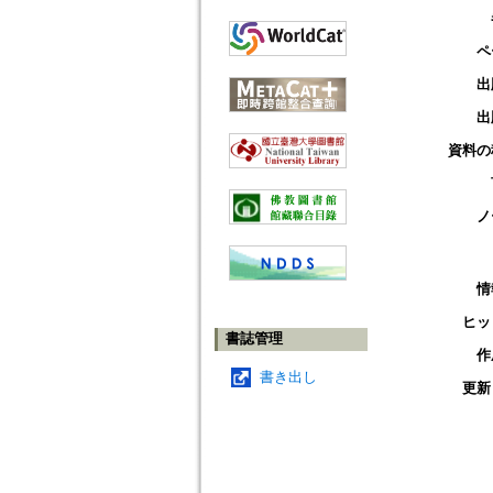
ペ
出
出
資料の
ノ
情
ヒッ
書誌管理
作
書き出し
更新