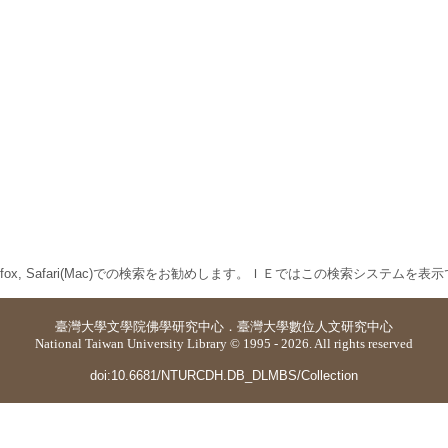
 Firefox, Safari(Mac)での検索をお勧めします。ＩＥではこの検索システムを
臺灣大學
文學院佛學研究中心
．
臺灣大學數位人文研究中心
National Taiwan University Library © 1995 - 2026. All rights reserved
doi:10.6681/NTURCDH.DB_DLMBS/Collection