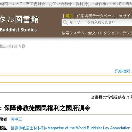
本館について
．
諮問委員会
．
お問い合わせ
．
資料提供
．
著作権について
．
当
｜
書目
｜
仏学著者データベース
｜
当サイ
検索システム
全文コレクション
デジ
．
．
書誌の詳細内容
詳細検索
当書目の情報提供者は
：保障佛教徒國民權利之國府訓令
著者
蔣中正
載誌
世界佛教居士林林刊=Magazine of the World Buddhist Lay Association