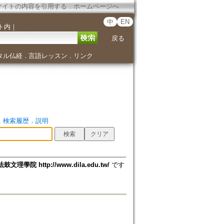
サイトの内容を引用する
．
ホームページへ
中
EN
ト内
｜
戻る
タル仏経
言語レッスン
リンク
．
．
．
検索履歴
．
説明
法鼓文理學院 http://www.dila.edu.tw/
です