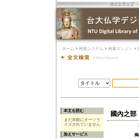
サイトマップ
．
．
ホーム
>
検索システム
>
検索エンジン
>
本文を読む
國內之部
まだ本館にオーソラ
イズされていません
加えサービス
掲