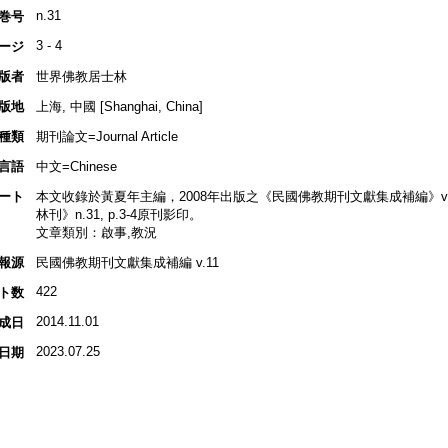
n.31
巻号
3 - 4
ージ
版者
世界佛教居士林
版地
上海, 中國 [Shanghai, China]
種類
期刊論文=Journal Article
言語
中文=Chinese
ート
本文收錄於黃夏年主編，2008年出版之《民國佛教期刊文獻集成補編》v.11,
林刊》n.31, p.3-4原刊影印。
文章類別：啟事,教況
報源
民國佛教期刊文獻集成補編 v.11
422
ト数
2014.11.01
成日
2023.07.25
日期