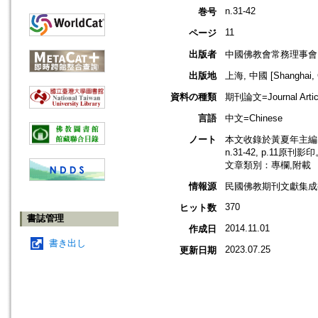
n.31-42
巻号
11
ページ
出版者
中國佛教會常務理事會
出版地
上海, 中國 [Shanghai, 
資料の種類
期刊論文=Journal Artic
言語
中文=Chinese
ノート
本文收錄於黃夏年主編，
n.31-42, p.11原刊影
文章類別：專欄,附載
情報源
民國佛教期刊文獻集成補編
370
ヒット数
書誌管理
2014.11.01
作成日
書き出し
2023.07.25
更新日期