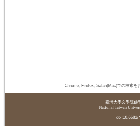
Chrome, Firefox, Safari(
臺灣大學
文學院佛
National Taiwan Universi
doi:10.6681