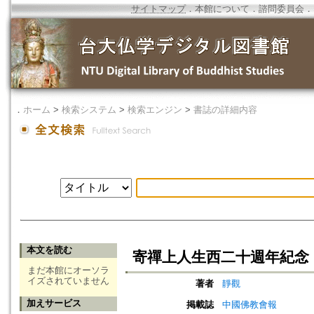
サイトマップ
．
本館について
．
諮問委員会
．
．
ホーム
>
検索システム
>
検索エンジン
>
書誌の詳細内容
本文を読む
寄禪上人生西二十週年紀念
まだ本館にオーソラ
イズされていません
著者
靜觀
加えサービス
掲載誌
中國佛教會報