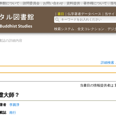
本館について
．
諮問委員会
．
お問い合わせ
．
資料提供
．
著作権について
．
当
｜
書目
｜
仏学著者データベース
｜
当サイ
検索システム
全文コレクション
デジ
．
．
書誌の詳細内容
詳細検索
当書目の情報提供者は
虛大師？
著者
李圓淨
載誌
南行