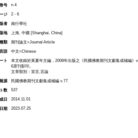
n.4
巻号
2 - 6
ージ
版者
南行學社
版地
上海, 中國 [Shanghai, China]
種類
期刊論文=Journal Article
言語
中文=Chinese
ート
本文收錄於黃夏年主編，2008年出版之《民國佛教期刊文獻集成補編》v.77, p.
6原刊影印。
文章類別：宣言,言論
報源
民國佛教期刊文獻集成補編 v.77
537
ト数
2014.11.01
成日
2023.07.25
日期