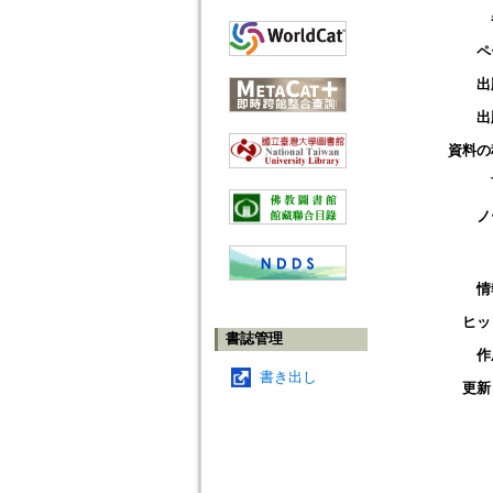
ペ
出
出
資料の
ノ
情
ヒッ
書誌管理
作
書き出し
更新