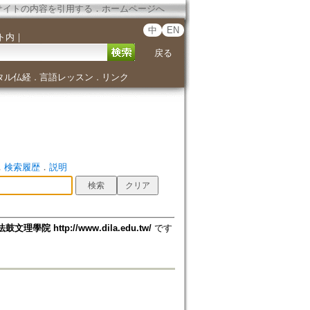
サイトの内容を引用する
．
ホームページへ
中
EN
ト内
｜
戻る
タル仏経
言語レッスン
リンク
．
．
．
検索履歴
．
説明
法鼓文理學院 http://www.dila.edu.tw/
です