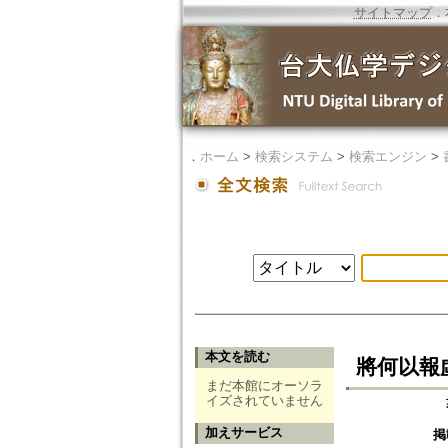
サイトマップ
．
．
ホーム
>
検索システム
>
検索エンジン
>
本文を読む
將何以報
まだ本館にオーソラ
イズされていません
加えサービス
掲