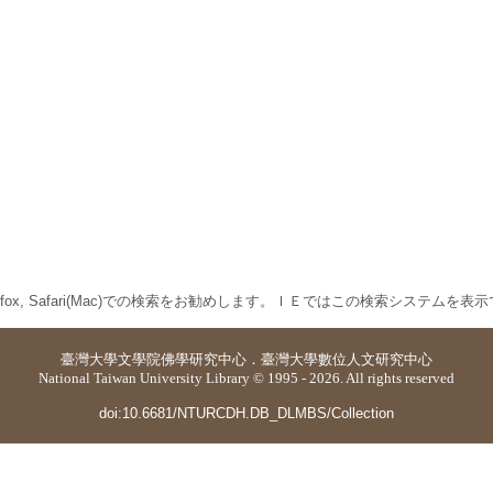
 Firefox, Safari(Mac)での検索をお勧めします。ＩＥではこの検索システムを
臺灣大學
文學院佛學研究中心
．
臺灣大學數位人文研究中心
National Taiwan University Library © 1995 - 2026. All rights reserved
doi:10.6681/NTURCDH.DB_DLMBS/Collection