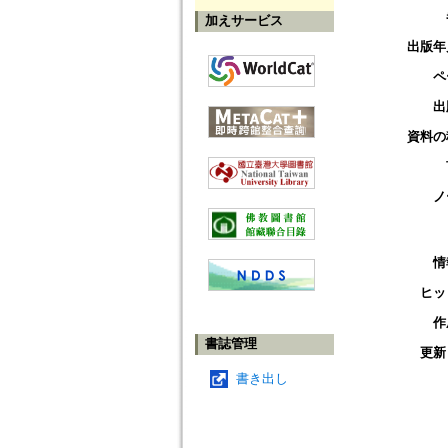
加えサービス
出版年
ペ
出
資料の
ノ
情
ヒッ
作
書誌管理
更新
書き出し