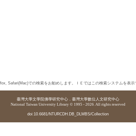
 Firefox, Safari(Mac)での検索をお勧めします。ＩＥではこの検索システムを
臺灣大學
文學院佛學研究中心
．
臺灣大學數位人文研究中心
National Taiwan University Library © 1995 - 2026. All rights reserved
doi:10.6681/NTURCDH.DB_DLMBS/Collection