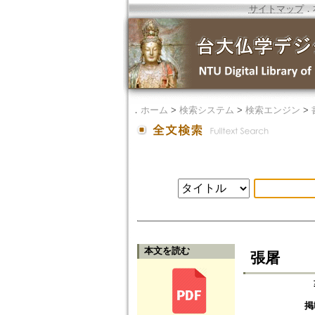
サイトマップ
．
．
ホーム
>
検索システム
>
検索エンジン
>
本文を読む
張屠
掲