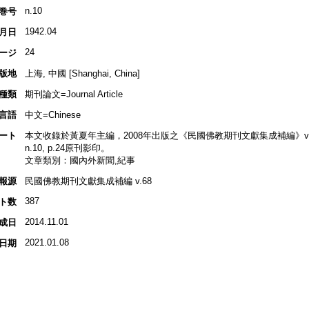
n.10
巻号
1942.04
月日
24
ージ
版地
上海, 中國 [Shanghai, China]
種類
期刊論文=Journal Article
言語
中文=Chinese
ート
本文收錄於黃夏年主編，2008年出版之《民國佛教期刊文獻集成補編》v.68, 
n.10, p.24原刊影印。
文章類別：國內外新聞,紀事
報源
民國佛教期刊文獻集成補編 v.68
387
ト数
2014.11.01
成日
2021.01.08
日期