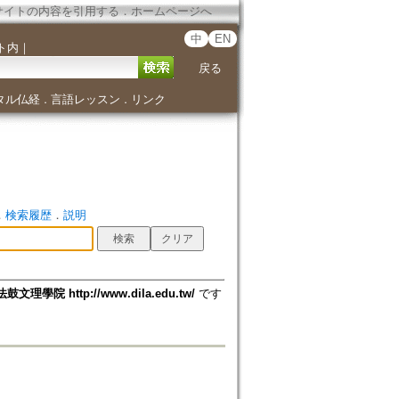
サイトの内容を引用する
．
ホームページへ
中
EN
ト内
｜
戻る
タル仏経
言語レッスン
リンク
．
．
．
検索履歴
．
説明
法鼓文理學院 http://www.dila.edu.tw/
です