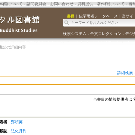
本館について
．
諮問委員会
．
お問い合わせ
．
資料提供
．
著作権について
．
当
｜
書目
｜
仏学著者データベース
｜
当サイ
検索システム
全文コレクション
デジ
．
．
書誌の詳細内容
詳細検索
当書目の情報提供者は
著者
鄭頌英
載誌
弘化月刊