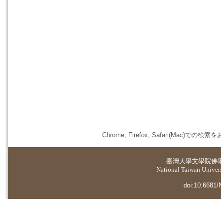
Chrome, Firefox, Safari(
臺灣大學
文學院佛
National Taiwan Universi
doi:10.6681