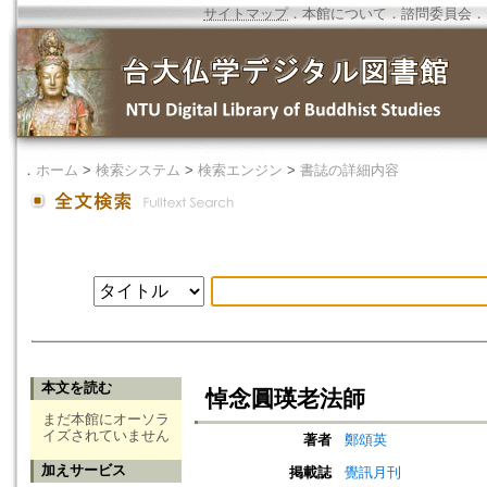
サイトマップ
．
本館について
．
諮問委員会
．
．
ホーム
>
検索システム
>
検索エンジン
>
書誌の詳細内容
本文を読む
悼念圓瑛老法師
まだ本館にオーソラ
イズされていません
著者
鄭頌英
加えサービス
掲載誌
覺訊月刊