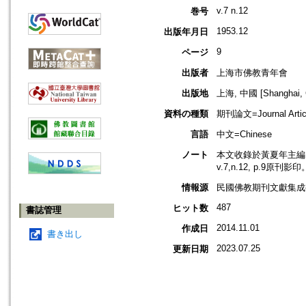
v.7 n.12
巻号
1953.12
出版年月日
9
ページ
出版者
上海市佛教青年會
出版地
上海, 中國 [Shanghai, 
資料の種類
期刊論文=Journal Artic
言語
中文=Chinese
ノート
本文收錄於黃夏年主編，2
v.7,n.12, p.9原刊影印
情報源
民國佛教期刊文獻集成補編
487
ヒット数
書誌管理
2014.11.01
作成日
書き出し
2023.07.25
更新日期