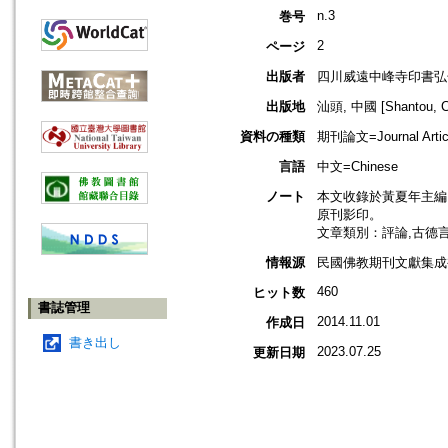
n.3
巻号
2
ページ
出版者
四川威遠中峰寺印書弘
出版地
汕頭, 中國 [Shantou, C
資料の種類
期刊論文=Journal Artic
言語
中文=Chinese
ノート
本文收錄於黃夏年主編，2
原刊影印。
文章類別：評論,古德
情報源
民國佛教期刊文獻集成補編
460
ヒット数
書誌管理
2014.11.01
作成日
書き出し
2023.07.25
更新日期