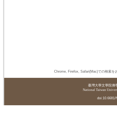
Chrome, Firefox, Safari(
臺灣大學
文學院佛
National Taiwan Universi
doi:10.6681