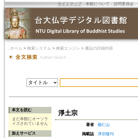
サイトマップ
．
本館について
．
諮問委員会
．
．
ホーム
>
検索システム
>
検索エンジン
>
書誌の詳細内容
本文を読む
淨土宗
まだ本館にオーソラ
イズされていません
著者
楊仁山
加えサービス
掲載誌
淨宗隨刊