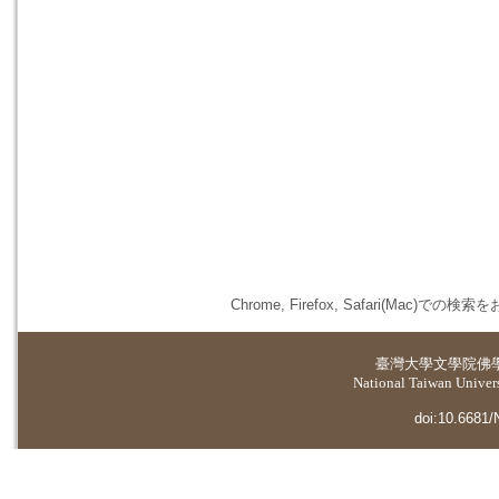
Chrome, Firefox, Safari(
臺灣大學
文學院佛
National Taiwan Universi
doi:10.6681