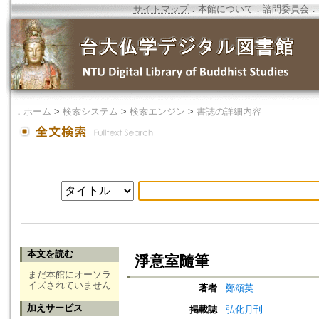
サイトマップ
．
本館について
．
諮問委員会
．
．
ホーム
>
検索システム
>
検索エンジン
>
書誌の詳細内容
本文を読む
淨意室隨筆
まだ本館にオーソラ
イズされていません
著者
鄭頌英
加えサービス
掲載誌
弘化月刊