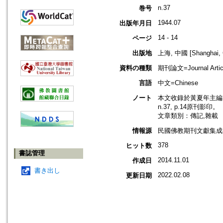
n.37
巻号
1944.07
出版年月日
14 - 14
ページ
出版地
上海, 中國 [Shanghai, 
資料の種類
期刊論文=Journal Artic
言語
中文=Chinese
ノート
本文收錄於黃夏年主編，2
n.37, p.14原刊影印。
文章類別：傳記,雜載
情報源
民國佛教期刊文獻集成補編
378
ヒット数
書誌管理
2014.11.01
作成日
書き出し
2022.02.08
更新日期