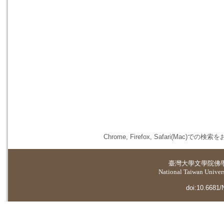
Chrome, Firefox, Safari(
臺灣大學
文學院佛
National Taiwan Universi
doi:10.6681