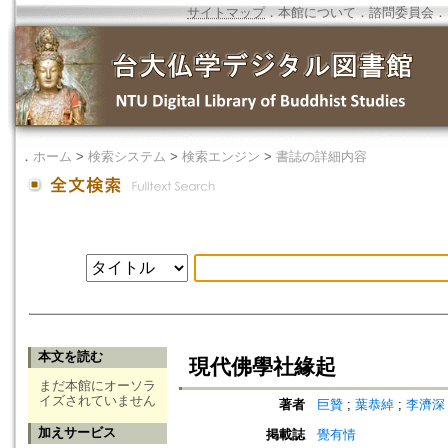
サイトマップ
．
本館について
．
諮問委員会
．
．
ホーム
>
検索システム
>
検索エンジン
>
書誌の詳細内容
本文を読む
現代佛學社緣起
まだ本館にオーソラ
イズされていません
著者
巨贊
;
葉恭綽
;
李濟
加えサービス
掲載誌
覺有情