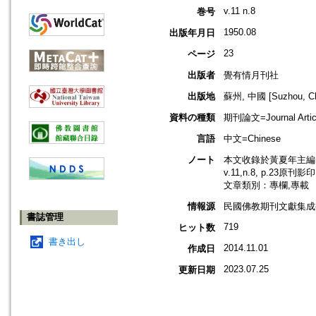
v.11 n.8
巻号
1950.08
出版年月日
23
ページ
出版者
覺有情月刊社
出版地
蘇州, 中國 [Suzhou, Ch
資料の種類
期刊論文=Journal Artic
言語
中文=Chinese
ノート
本文收錄於黃夏年主編，2
v.11,n.8, p.23原刊影
文章類別：專欄,專載
情報源
民國佛教期刊文獻集成補編
書誌管理
719
ヒット数
書き出し
2014.11.01
作成日
2023.07.25
更新日期