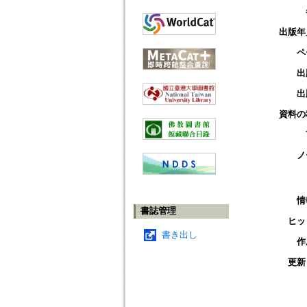
出版年
ペ
出
出
資料の
ノ
情
書誌管理
ヒッ
書き出し
作
更新