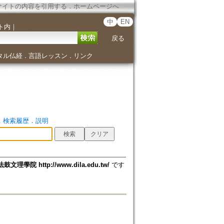
サイトの内容を引用する
．
ホームページへ
中
EN
ト内
｜
戻る
タル仏経
言語レッスン
リンク
．
．
．
検索履歴
．
説明
法鼓文理學院 http://www.dila.edu.tw/
です