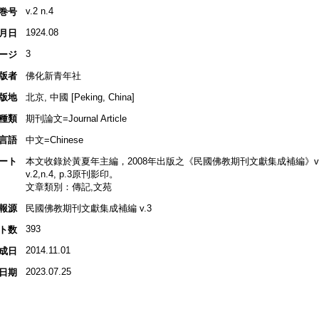
v.2 n.4
巻号
1924.08
月日
3
ージ
版者
佛化新青年社
版地
北京, 中國 [Peking, China]
種類
期刊論文=Journal Article
言語
中文=Chinese
ート
本文收錄於黃夏年主編，2008年出版之《民國佛教期刊文獻集成補編》v.3, 
v.2,n.4, p.3原刊影印。
文章類別：傳記,文苑
報源
民國佛教期刊文獻集成補編 v.3
393
ト数
2014.11.01
成日
2023.07.25
日期