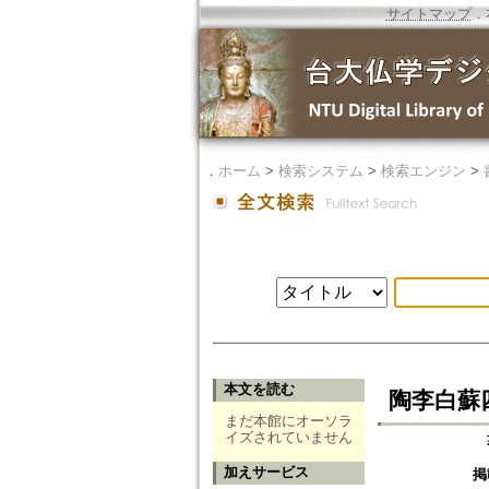
サイトマップ
．
．
ホーム
>
検索システム
>
検索エンジン
>
本文を読む
陶李白蘇
まだ本館にオーソラ
イズされていません
加えサービス
掲