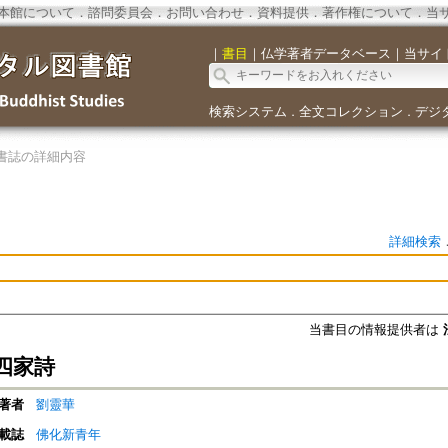
本館について
．
諮問委員会
．
お問い合わせ
．
資料提供
．
著作権について
．
当
｜
書目
｜
仏学著者データベース
｜
当サイ
検索システム
全文コレクション
デジ
．
．
書誌の詳細内容
詳細検索
当書目の情報提供者は
四家詩
著者
劉靈華
載誌
佛化新青年