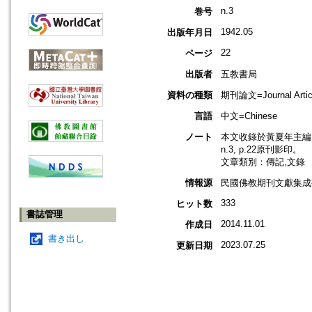
n.3
巻号
1942.05
出版年月日
22
ページ
出版者
五教書局
資料の種類
期刊論文=Journal Artic
言語
中文=Chinese
ノート
本文收錄於黃夏年主編，2
n.3, p.22原刊影印。
文章類別：傳記,文錄
情報源
民國佛教期刊文獻集成補編
333
ヒット数
書誌管理
2014.11.01
作成日
書き出し
2023.07.25
更新日期