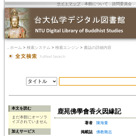
サイトマップ
．
本館について
．
諮問委員会
．
．
ホーム
>
検索システム
>
検索エンジン
>
書誌の詳細内容
本文を読む
鹿苑佛學會香火因緣記
まだ本館にオーソラ
イズされていません
著者
陳海量
加えサービス
掲載誌
佛教雜志