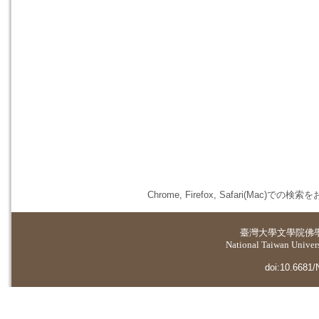
Chrome, Firefox, Safari(
臺灣大學
文學院佛
National Taiwan Universi
doi:10.6681