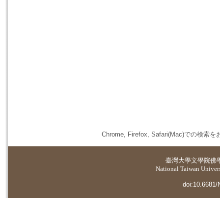
Chrome, Firefox, Safari(
臺灣大學
文學院佛
National Taiwan Universi
doi:10.6681