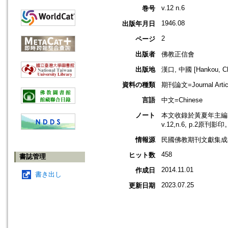
v.12 n.6
巻号
1946.08
出版年月日
2
ページ
出版者
佛教正信會
出版地
漢口, 中國 [Hankou, Ch
資料の種類
期刊論文=Journal Artic
言語
中文=Chinese
ノート
本文收錄於黃夏年主編，2
v.12,n.6, p.2原刊影印
情報源
民國佛教期刊文獻集成補編
458
ヒット数
書誌管理
2014.11.01
作成日
書き出し
2023.07.25
更新日期