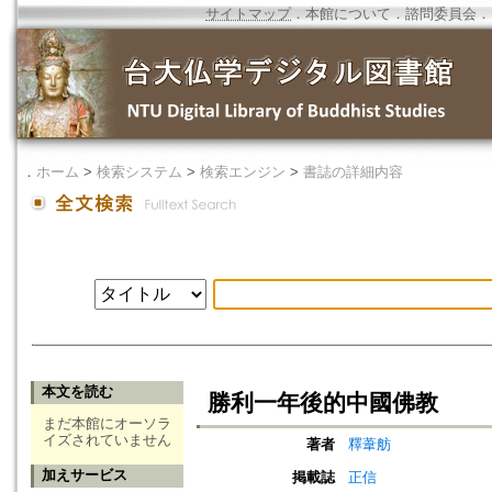
サイトマップ
．
本館について
．
諮問委員会
．
．
ホーム
>
検索システム
>
検索エンジン
>
書誌の詳細内容
本文を読む
勝利一年後的中國佛教
まだ本館にオーソラ
イズされていません
著者
釋葦舫
加えサービス
掲載誌
正信