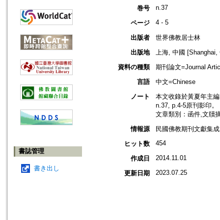
n.37
巻号
4 - 5
ページ
出版者
世界佛教居士林
出版地
上海, 中國 [Shanghai, 
資料の種類
期刊論文=Journal Artic
言語
中文=Chinese
ノート
本文收錄於黃夏年主編，
n.37, p.4-5原刊影印。
文章類別：函件,文牘
情報源
民國佛教期刊文獻集成 v
454
ヒット数
書誌管理
2014.11.01
作成日
書き出し
2023.07.25
更新日期