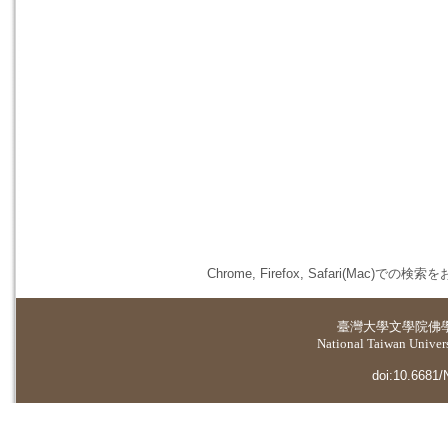
Chrome, Firefox, Safari(
臺灣大學
文學院佛
National Taiwan Universi
doi:10.6681