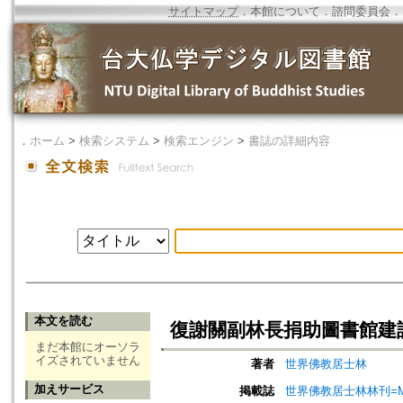
サイトマップ
．
本館について
．
諮問委員会
．
．
ホーム
>
検索システム
>
検索エンジン
>
書誌の詳細内容
本文を読む
復謝關副林長捐助圖書館建
まだ本館にオーソラ
イズされていません
著者
世界佛教居士林
加えサービス
掲載誌
世界佛教居士林林刊=Magazine