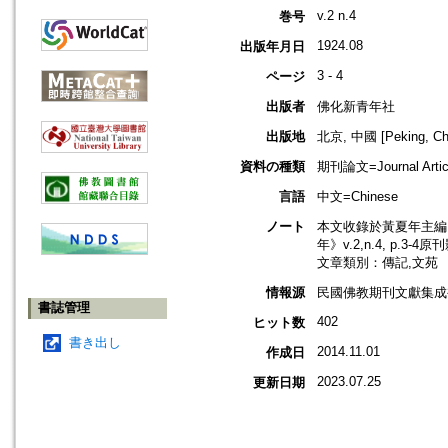
v.2 n.4
巻号
1924.08
出版年月日
3 - 4
ページ
出版者
佛化新青年社
出版地
北京, 中國 [Peking, Ch
資料の種類
期刊論文=Journal Artic
言語
中文=Chinese
ノート
本文收錄於黃夏年主編，2
年》v.2,n.4, p.3-4
文章類別：傳記,文苑
情報源
民國佛教期刊文獻集成補
書誌管理
402
ヒット数
書き出し
2014.11.01
作成日
2023.07.25
更新日期