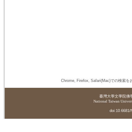
Chrome, Firefox, Safari(
臺灣大學
文學院佛
National Taiwan Universi
doi:10.6681