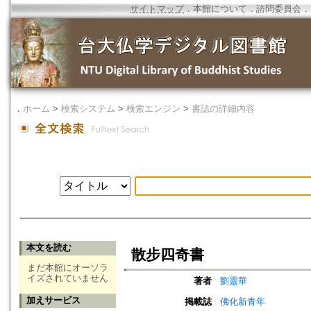
サイトマップ
．
本館について
．
諮問委員会
．
．
ホーム
>
検索システム
>
検索エンジン
>
書誌の詳細内容
本文を読む
散步四奇書
まだ本館にオーソラ
イズされていません
著者
劉靈華
加えサービス
掲載誌
佛化新青年