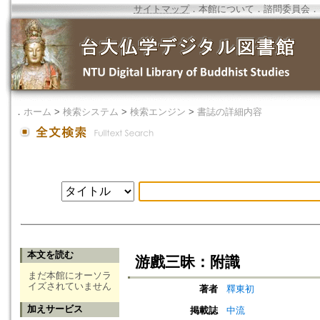
サイトマップ
．
本館について
．
諮問委員会
．
．
ホーム
>
検索システム
>
検索エンジン
>
書誌の詳細内容
本文を読む
游戲三昧：附識
まだ本館にオーソラ
イズされていません
著者
釋東初
加えサービス
掲載誌
中流