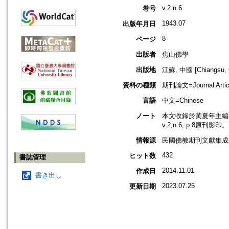
v.2 n.6
巻号
1943.07
出版年月日
8
ページ
出版者
焦山佛學
出版地
江蘇, 中國 [Chiangsu, 
資料の種類
期刊論文=Journal Artic
言語
中文=Chinese
ノート
本文收錄於黃夏年主編，2
v.2,n.6, p.8原刊影印。
情報源
民國佛教期刊文獻集成補編
432
ヒット数
書誌管理
2014.11.01
作成日
書き出し
2023.07.25
更新日期