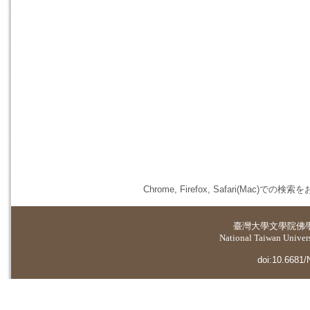
Chrome, Firefox, Safari(
臺灣大學
文學院佛
National Taiwan Universi
doi:10.6681