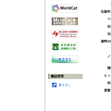
出版年
ペ
出
出
資料の
ノ
情
ヒッ
書誌管理
作
書き出し
更新