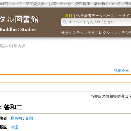
本館について
．
諮問委員会
．
お問い合わせ
．
資料提供
．
著作権について
．
当
｜
書目
｜
仏学著者データベース
｜
当サイ
検索システム
全文コレクション
デジ
．
．
書誌の詳細内容
詳細検索
当書目の情報提供者は
：答和二
著者
釋東初
;
劍園
載誌
中流