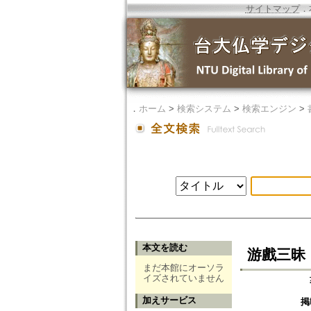
サイトマップ
．
．
ホーム
>
検索システム
>
検索エンジン
>
本文を読む
游戲三昧
まだ本館にオーソラ
イズされていません
加えサービス
掲