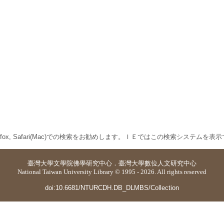
 Firefox, Safari(Mac)での検索をお勧めします。ＩＥではこの検索システムを
臺灣大學
文學院佛學研究中心
．
臺灣大學數位人文研究中心
National Taiwan University Library © 1995 - 2026. All rights reserved
doi:10.6681/NTURCDH.DB_DLMBS/Collection