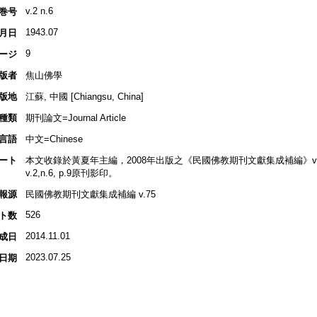
v.2 n.6
巻号
1943.07
月日
9
ージ
版者
焦山佛學
版地
江蘇, 中國 [Chiangsu, China]
種類
期刊論文=Journal Article
言語
中文=Chinese
ート
本文收錄於黃夏年主編，2008年出版之《民國佛教期刊文獻集成補編》v.75, 
v.2,n.6, p.9原刊影印。
報源
民國佛教期刊文獻集成補編 v.75
526
ト数
2014.11.01
成日
2023.07.25
日期