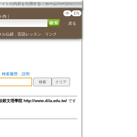
サイトの内容を引用する
．
ホームページへ
中
EN
ト内
｜
戻る
タル仏経
言語レッスン
リンク
．
．
．
検索履歴
．
説明
法鼓文理學院 http://www.dila.edu.tw/
です