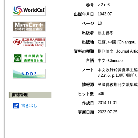
v.2 n.6
巻号
1943.07
出版年月日
10
ページ
出版者
焦山佛學
出版地
江蘇, 中國 [Chiangsu, 
資料の種類
期刊論文=Journal Artic
言語
中文=Chinese
ノート
本文收錄於黃夏年主編，2
v.2,n.6, p.10原刊影印
情報源
民國佛教期刊文獻集成補編
508
ヒット数
書誌管理
2014.11.01
作成日
書き出し
2023.07.25
更新日期