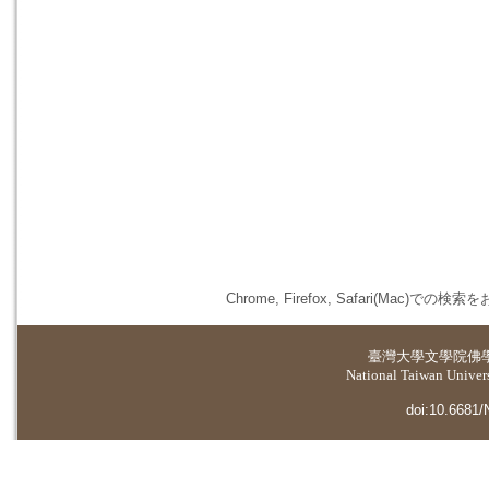
Chrome, Firefox, Safari(
臺灣大學
文學院佛
National Taiwan Universi
doi:10.6681