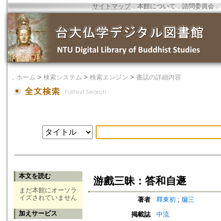
サイトマップ
．
本館について
．
諮問委員会
．
．
ホーム
>
検索システム
>
検索エンジン
>
書誌の詳細内容
本文を読む
游戲三昧：答和自遯
まだ本館にオーソラ
イズされていません
著者
釋東初
;
牖三
加えサービス
掲載誌
中流