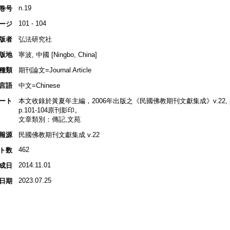
n.19
巻号
101 - 104
ージ
版者
弘法研究社
版地
寧波, 中國 [Ningbo, China]
種類
期刊論文=Journal Article
言語
中文=Chinese
ート
本文收錄於黃夏年主編，2006年出版之《民國佛教期刊文獻集成》v.22, p.1
p.101-104原刊影印。
文章類別：傳記,文苑
報源
民國佛教期刊文獻集成 v.22
462
ト数
2014.11.01
成日
2023.07.25
日期