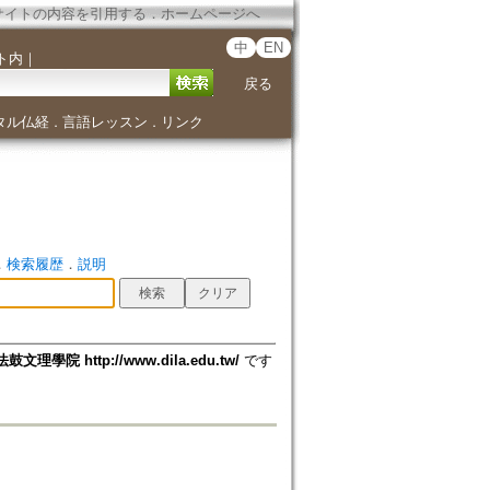
サイトの内容を引用する
．
ホームページへ
中
EN
ト内
｜
戻る
タル仏経
言語レッスン
リンク
．
．
．
検索履歴
．
説明
法鼓文理學院 http://www.dila.edu.tw/
です