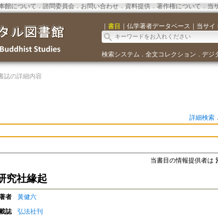
本館について
．
諮問委員会
．
お問い合わせ
．
資料提供
．
著作権について
．
当
｜
書目
｜
仏学著者データベース
｜
当サイ
検索システム
全文コレクション
デジ
．
．
書誌の詳細内容
詳細検索
当書目の情報提供者は
研究社緣起
著者
黃健六
載誌
弘法社刊