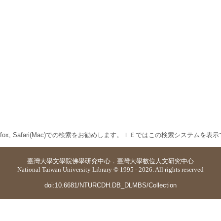
 Firefox, Safari(Mac)での検索をお勧めします。ＩＥではこの検索システムを
臺灣大學
文學院佛學研究中心
．
臺灣大學數位人文研究中心
National Taiwan University Library © 1995 - 2026. All rights reserved
doi:10.6681/NTURCDH.DB_DLMBS/Collection