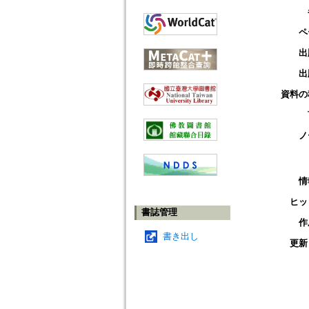
ペ
出
出
資料の
ノ
情
ヒッ
書誌管理
作
書き出し
更新