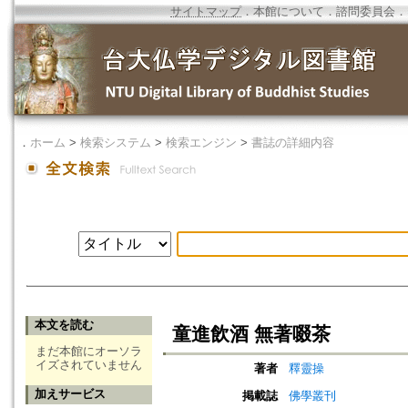
サイトマップ
．
本館について
．
諮問委員会
．
．
ホーム
>
検索システム
>
検索エンジン
>
書誌の詳細内容
本文を読む
童進飲酒 無著啜茶
まだ本館にオーソラ
イズされていません
著者
釋靈操
加えサービス
掲載誌
佛學叢刊