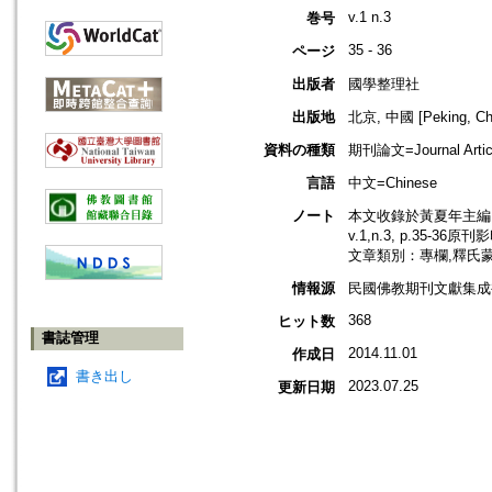
v.1 n.3
巻号
35 - 36
ページ
出版者
國學整理社
出版地
北京, 中國 [Peking, Ch
資料の種類
期刊論文=Journal Artic
言語
中文=Chinese
ノート
本文收錄於黃夏年主編，2
v.1,n.3, p.35-36原
文章類別：專欄,釋氏
情報源
民國佛教期刊文獻集成補編
368
ヒット数
書誌管理
2014.11.01
作成日
書き出し
2023.07.25
更新日期