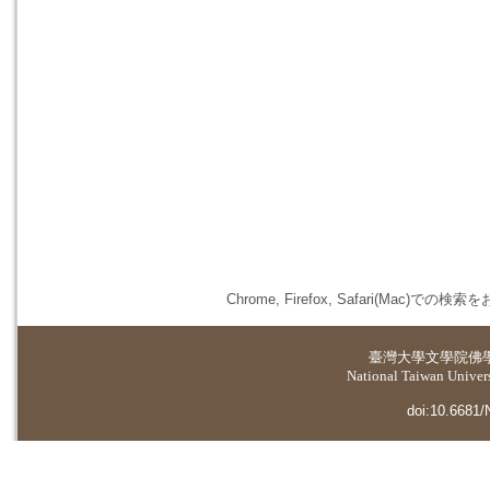
Chrome, Firefox, Safari(
臺灣大學
文學院佛
National Taiwan Universi
doi:10.6681