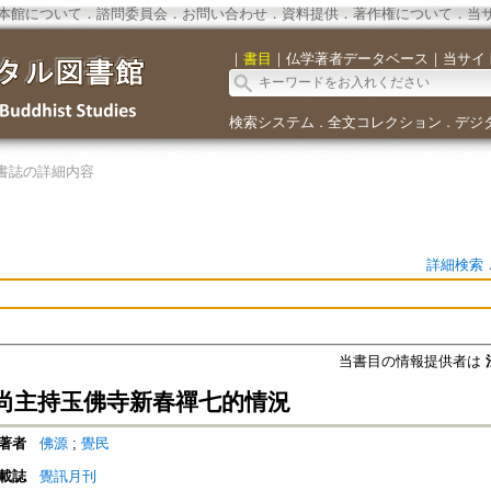
本館について
．
諮問委員会
．
お問い合わせ
．
資料提供
．
著作権について
．
当
｜
書目
｜
仏学著者データベース
｜
当サイ
検索システム
全文コレクション
デジ
．
．
書誌の詳細内容
詳細検索
当書目の情報提供者は
尚主持玉佛寺新春禪七的情況
著者
佛源
;
覺民
載誌
覺訊月刊