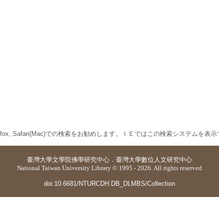
 Firefox, Safari(Mac)での検索をお勧めします。ＩＥではこの検索システムを
臺灣大學
文學院佛學研究中心
．
臺灣大學數位人文研究中心
National Taiwan University Library © 1995 - 2026. All rights reserved
doi:10.6681/NTURCDH.DB_DLMBS/Collection