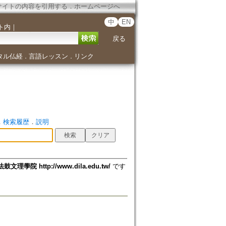
サイトの内容を引用する
．
ホームページへ
中
EN
ト内
｜
戻る
タル仏経
言語レッスン
リンク
．
．
．
検索履歴
．
説明
法鼓文理學院 http://www.dila.edu.tw/
です