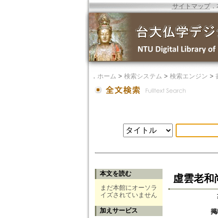
サイトマップ
．
．
ホーム
>
検索システム
>
検索エンジン
>
本文を読む
虛雲老和
まだ本館にオーソラ
イズされていません
加えサービス
掲