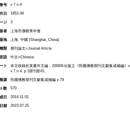
v.7 n.4
巻号
1953.04
月日
3
ージ
版者
上海市佛教青年會
版地
上海, 中國 [Shanghai, China]
種類
期刊論文=Journal Article
言語
中文=Chinese
ート
本文收錄於黃夏年主編，2008年出版之《民國佛教期刊文獻集成補編》v.79, 
v.7,n.4, p.3原刊影印。
報源
民國佛教期刊文獻集成補編 v.79
570
ト数
2014.11.01
成日
2023.07.25
日期