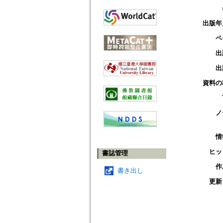
出版年
ペ
出
出
資料の
ノ
情
ヒッ
書誌管理
作
書き出し
更新