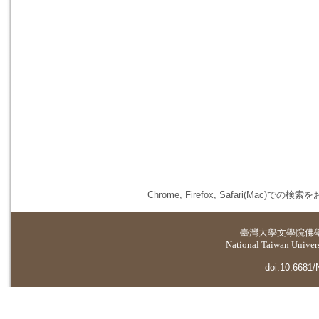
Chrome, Firefox, Safari(
臺灣大學
文學院佛
National Taiwan Universi
doi:10.6681