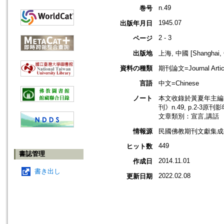
n.49
巻号
1945.07
出版年月日
2 - 3
ページ
出版地
上海, 中國 [Shanghai, 
資料の種類
期刊論文=Journal Artic
言語
中文=Chinese
ノート
本文收錄於黃夏年主編，2
刊》n.49, p.2-3原刊
文章類別：宣言,講話
情報源
民國佛教期刊文獻集成補編
449
ヒット数
書誌管理
2014.11.01
作成日
書き出し
2022.02.08
更新日期