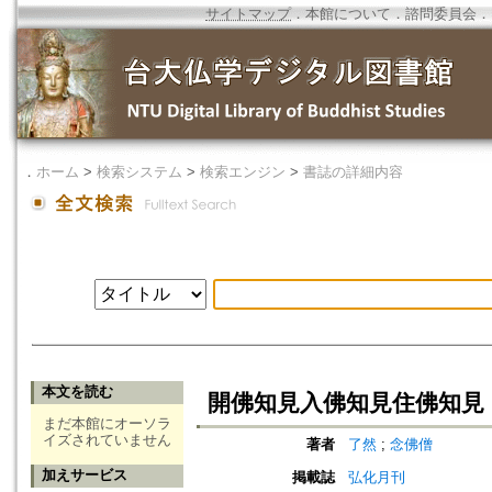
サイトマップ
．
本館について
．
諮問委員会
．
．
ホーム
>
検索システム
>
検索エンジン
>
書誌の詳細内容
本文を読む
開佛知見入佛知見住佛知見
まだ本館にオーソラ
イズされていません
著者
了然
;
念佛僧
加えサービス
掲載誌
弘化月刊