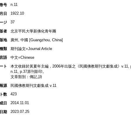
n.11
巻号
1922.10
月日
37
ージ
版者
北京平民大學新佛化青年團
版地
廣州, 中國 [Guangzhou, China]
種類
期刊論文=Journal Article
言語
中文=Chinese
ート
本文收錄於黃夏年主編，2006年出版之《民國佛教期刊文獻集成》v.11, p.
n.11, p.37原刊影印。
文章類別：傳記,詩
報源
民國佛教期刊文獻集成 v.11
423
ト数
2014.11.01
成日
2023.07.25
日期