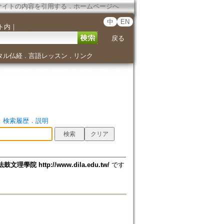
サイトの内容を引用する
．
ホームページへ
中
EN
ト内
｜
戻る
タル仏経
言語レッスン
リンク
．
．
．
検索履歴
．
説明
法鼓文理學院 http://www.dila.edu.tw/
です