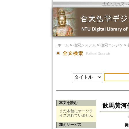
サイトマップ
．
．
ホーム
>
検索システム
>
検索エンジン
>
本文を読む
飲馬黃河
まだ本館にオーソラ
イズされていません
加えサービス
掲