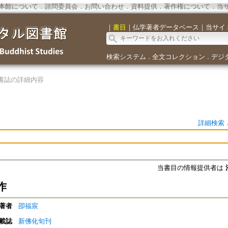
本館について
．
諮問委員会
．
お問い合わせ
．
資料提供
．
著作権について
．
当
｜
書目
｜
仏学著者データベース
｜
当サイ
検索システム
全文コレクション
デジ
．
．
書誌の詳細内容
詳細検索
当書目の情報提供者は
作
著者
卲福宸
載誌
新佛化旬刊