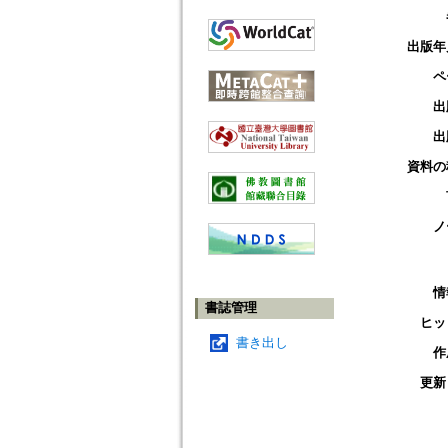
出版年
ペ
出
出
資料の
ノ
情
書誌管理
ヒッ
書き出し
作
更新