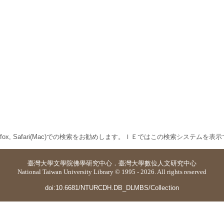
 Firefox, Safari(Mac)での検索をお勧めします。ＩＥではこの検索システムを
臺灣大學
文學院佛學研究中心
．
臺灣大學數位人文研究中心
National Taiwan University Library © 1995 - 2026. All rights reserved
doi:10.6681/NTURCDH.DB_DLMBS/Collection