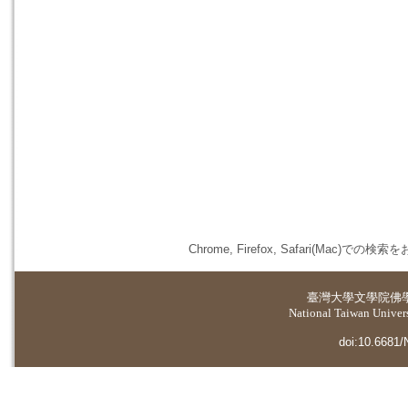
Chrome, Firefox, Safari(
臺灣大學
文學院佛
National Taiwan Universi
doi:10.6681