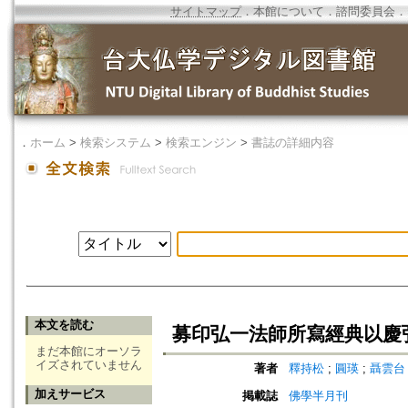
サイトマップ
．
本館について
．
諮問委員会
．
．
ホーム
>
検索システム
>
検索エンジン
>
書誌の詳細内容
本文を読む
募印弘一法師所寫經典以慶
まだ本館にオーソラ
イズされていません
著者
釋持松
;
圓瑛
;
聶雲台
加えサービス
掲載誌
佛學半月刊