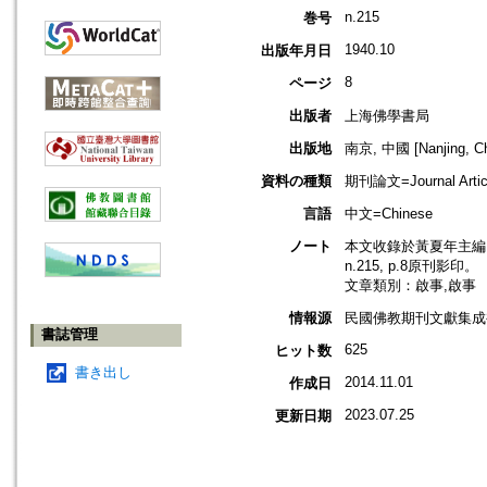
n.215
巻号
1940.10
出版年月日
8
ページ
出版者
上海佛學書局
出版地
南京, 中國 [Nanjing, Ch
資料の種類
期刊論文=Journal Artic
言語
中文=Chinese
ノート
本文收錄於黃夏年主編，2
n.215, p.8原刊影印。
文章類別：啟事,啟事
情報源
民國佛教期刊文獻集成補編
書誌管理
625
ヒット数
書き出し
2014.11.01
作成日
2023.07.25
更新日期