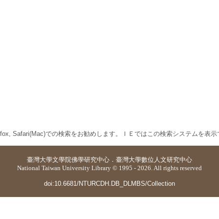
 Firefox, Safari(Mac)での検索をお勧めします。ＩＥではこの検索システムを
臺灣大學
文學院佛學研究中心
．
臺灣大學數位人文研究中心
National Taiwan University Library © 1995 - 2026. All rights reserved
doi:10.6681/NTURCDH.DB_DLMBS/Collection