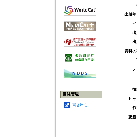
出版年
ペ
出
出
資料の
ノ
情
書誌管理
ヒッ
書き出し
作
更新