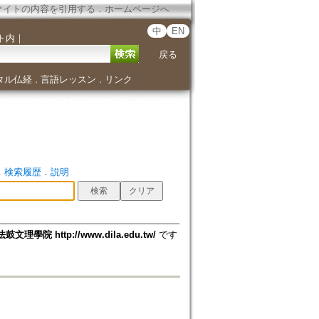
サイトの内容を引用する
．
ホームページへ
中
EN
ト内
｜
戻る
タル仏経
言語レッスン
リンク
．
．
．
検索履歴
．
説明
法鼓文理學院 http://www.dila.edu.tw/
です