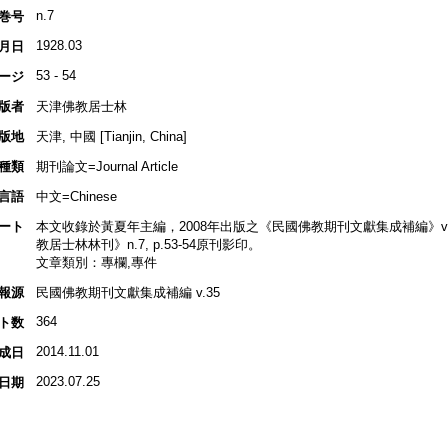
n.7
巻号
1928.03
月日
53 - 54
ージ
版者
天津佛教居士林
版地
天津, 中國 [Tianjin, China]
種類
期刊論文=Journal Article
言語
中文=Chinese
ート
本文收錄於黃夏年主編，2008年出版之《民國佛教期刊文獻集成補編》v.35, p
教居士林林刊》n.7, p.53-54原刊影印。
文章類別：專欄,專件
報源
民國佛教期刊文獻集成補編 v.35
364
ト数
2014.11.01
成日
2023.07.25
日期