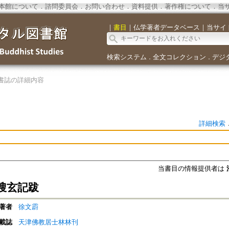
本館について
．
諮問委員会
．
お問い合わせ
．
資料提供
．
著作権について
．
当
｜
書目
｜
仏学著者データベース
｜
当サイ
検索システム
全文コレクション
デジ
．
．
書誌の詳細内容
詳細検索
当書目の情報提供者は
搜玄記跋
著者
徐文霨
載誌
天津佛教居士林林刊