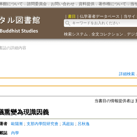
本館について
．
諮問委員会
．
お問い合わせ
．
資料提供
．
著作権について
．
当
｜
書目
｜
仏学著者データベース
｜
当サイ
検索システム
全文コレクション
デジ
．
．
書誌の詳細内容
詳細検索
当書目の情報提供者は
議熏變為現識因義
著者
歐陽漸
;
支那內學院研究會
;
馮超如
;
呂秋逸
載誌
內學