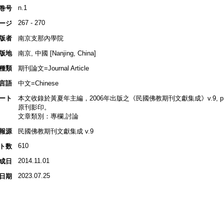
n.1
巻号
267 - 270
ージ
版者
南京支那內學院
版地
南京, 中國 [Nanjing, China]
種類
期刊論文=Journal Article
言語
中文=Chinese
ート
本文收錄於黃夏年主編，2006年出版之《民國佛教期刊文獻集成》v.9, p.277-
原刊影印。
文章類別：專欄,討論
報源
民國佛教期刊文獻集成 v.9
610
ト数
2014.11.01
成日
2023.07.25
日期