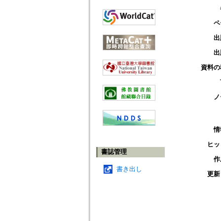
ペ
出
出
資料の
ノ
情
ヒッ
書誌管理
作
書き出し
更新