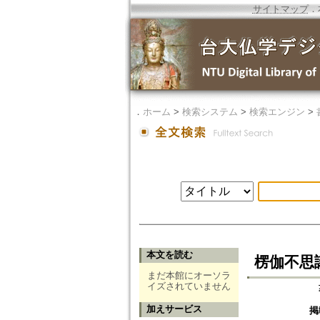
サイトマップ
．
．
ホーム
>
検索システム
>
検索エンジン
>
本文を読む
楞伽不思
まだ本館にオーソラ
イズされていません
加えサービス
掲