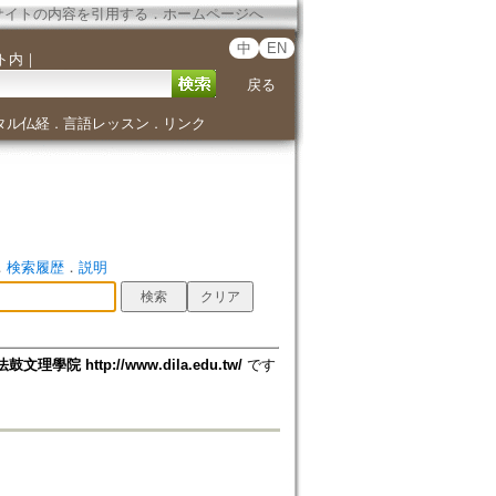
サイトの内容を引用する
．
ホームページへ
中
EN
ト内
｜
戻る
タル仏経
言語レッスン
リンク
．
．
．
検索履歴
．
説明
法鼓文理學院 http://www.dila.edu.tw/
です