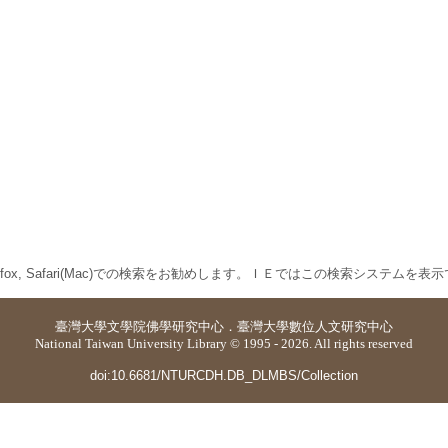
 Firefox, Safari(Mac)での検索をお勧めします。ＩＥではこの検索システムを
臺灣大學
文學院佛學研究中心
．
臺灣大學數位人文研究中心
National Taiwan University Library © 1995 - 2026. All rights reserved
doi:10.6681/NTURCDH.DB_DLMBS/Collection