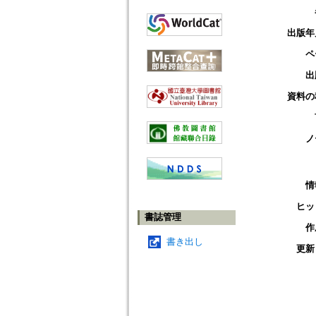
出版年
ペ
出
資料の
ノ
情
ヒッ
書誌管理
作
書き出し
更新