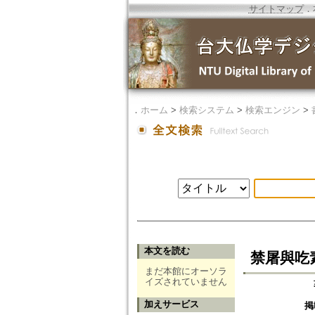
サイトマップ
．
．
ホーム
>
検索システム
>
検索エンジン
>
本文を読む
禁屠與吃
まだ本館にオーソラ
イズされていません
加えサービス
掲