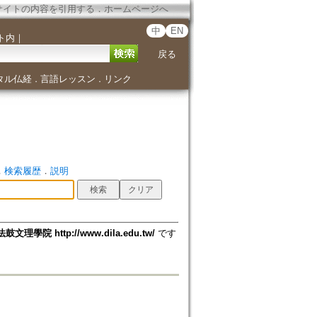
サイトの内容を引用する
．
ホームページへ
中
EN
ト内
｜
戻る
タル仏経
言語レッスン
リンク
．
．
．
検索履歴
．
説明
法鼓文理學院 http://www.dila.edu.tw/
です