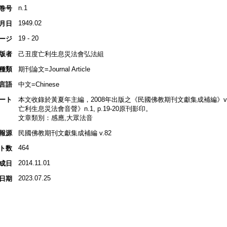
n.1
巻号
1949.02
月日
19 - 20
ージ
版者
己丑度亡利生息災法會弘法組
種類
期刊論文=Journal Article
言語
中文=Chinese
ート
本文收錄於黃夏年主編，2008年出版之《民國佛教期刊文獻集成補編》v.82, p
亡利生息災法會音聲》n.1, p.19-20原刊影印。
文章類別：感應,大眾法音
報源
民國佛教期刊文獻集成補編 v.82
464
ト数
2014.11.01
成日
2023.07.25
日期