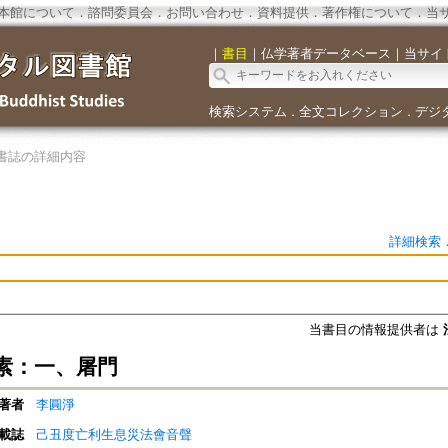
本館について
．
諮問委員会
．
お問い合わせ
．
資料提供
．
著作権について
．
当
｜
書目
｜
仏学著者データベース
｜
当サイ
検索システム
全文コレクション
デジ
．
．
書誌の詳細内容
詳細検索
当書目の情報提供者は
素：一、屠門
著者
李圓淨
載誌
己丑度亡利生息災法會音聲