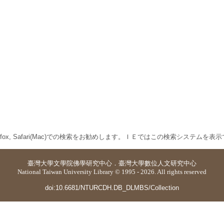
 Firefox, Safari(Mac)での検索をお勧めします。ＩＥではこの検索システムを
臺灣大學
文學院佛學研究中心
．
臺灣大學數位人文研究中心
National Taiwan University Library © 1995 - 2026. All rights reserved
doi:10.6681/NTURCDH.DB_DLMBS/Collection