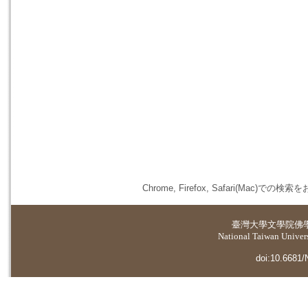
Chrome, Firefox, Safari(
臺灣大學
文學院佛
National Taiwan Universi
doi:10.6681