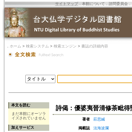
サイトマップ
．
本館について
．
諮問委員会
．
．
ホーム
>
検索システム
>
検索エンジン
>
書誌の詳細内容
本文を読む
詩偈：優婆夷晉清修茶毗得
まだ本館にオーソラ
イズされていません
著者
莊思緘
加えサービス
掲載誌
法海波瀾