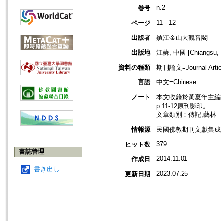
n.2
巻号
11 - 12
ページ
出版者
鎮江金山大觀音閣
出版地
江蘇, 中國 [Chiangsu, 
資料の種類
期刊論文=Journal Artic
言語
中文=Chinese
ノート
本文收錄於黃夏年主編，2
p.11-12原刊影印。
文章類別：傳記,藝林
情報源
民國佛教期刊文獻集成補編
379
ヒット数
書誌管理
2014.11.01
作成日
書き出し
2023.07.25
更新日期