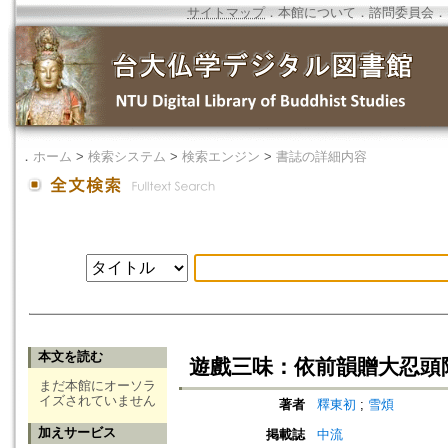
サイトマップ
．
本館について
．
諮問委員会
．
．
ホーム
>
検索システム
>
検索エンジン
>
書誌の詳細内容
本文を読む
遊戲三味：依前韻贈大忍頭
まだ本館にオーソラ
イズされていません
著者
釋東初
;
雪煩
加えサービス
掲載誌
中流