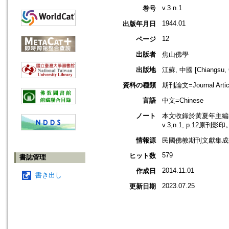
v.3 n.1
巻号
1944.01
出版年月日
12
ページ
出版者
焦山佛學
出版地
江蘇, 中國 [Chiangsu, 
資料の種類
期刊論文=Journal Artic
言語
中文=Chinese
ノート
本文收錄於黃夏年主編，2
v.3,n.1, p.12原刊影印
情報源
民國佛教期刊文獻集成補編
579
ヒット数
書誌管理
2014.11.01
作成日
書き出し
2023.07.25
更新日期