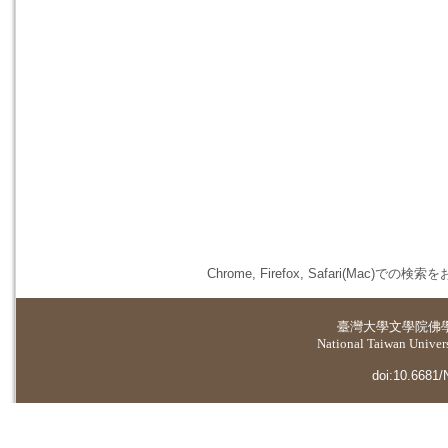
Chrome, Firefox, Safari(
臺灣大學
文學院佛
National Taiwan Universi
doi:10.6681