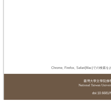
Chrome, Firefox, Safari(
臺灣大學
文學院佛
National Taiwan Universi
doi:10.6681