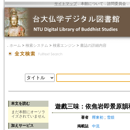
サイトマップ
．
本館について
．
諮問委員会
．
．
ホーム
>
検索システム
>
検索エンジン
>
書誌の詳細内容
本文を読む
遊戲三味：依焦岩即景原韻
まだ本館にオーソラ
イズされていません
著者
釋東初
;
雪煩
加えサービス
掲載誌
中流