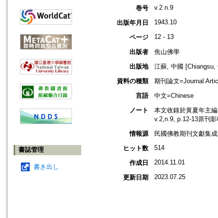
v.2 n.9
巻号
1943.10
出版年月日
12 - 13
ページ
出版者
焦山佛學
出版地
江蘇, 中國 [Chiangsu, 
資料の種類
期刊論文=Journal Artic
言語
中文=Chinese
ノート
本文收錄於黃夏年主編，2
v.2,n.9, p.12-13原
情報源
民國佛教期刊文獻集成補編
514
ヒット数
書誌管理
2014.11.01
作成日
書き出し
2023.07.25
更新日期