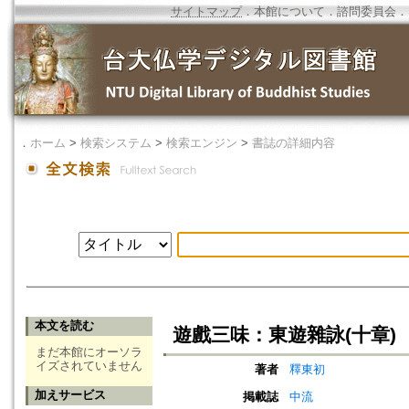
サイトマップ
．
本館について
．
諮問委員会
．
．
ホーム
>
検索システム
>
検索エンジン
>
書誌の詳細内容
本文を読む
遊戲三味：東遊雜詠(十章)
まだ本館にオーソラ
イズされていません
著者
釋東初
加えサービス
掲載誌
中流