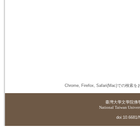
Chrome, Firefox, Safari(
臺灣大學
文學院佛
National Taiwan Universi
doi:10.6681