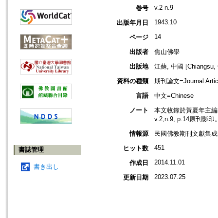
v.2 n.9
巻号
1943.10
出版年月日
14
ページ
出版者
焦山佛學
出版地
江蘇, 中國 [Chiangsu, 
資料の種類
期刊論文=Journal Artic
言語
中文=Chinese
ノート
本文收錄於黃夏年主編，2
v.2,n.9, p.14原刊影印
情報源
民國佛教期刊文獻集成補編
451
ヒット数
書誌管理
2014.11.01
作成日
書き出し
2023.07.25
更新日期