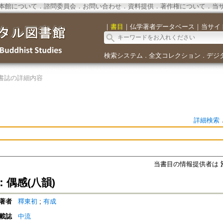
本館について
．
諮問委員会
．
お問い合わせ
．
資料提供
．
著作権について
．
当
｜
書目
｜
仏学著者データベース
｜
当サイ
検索システム
全文コレクション
デジ
．
．
書誌の詳細内容
詳細検索
当書目の情報提供者は
偶感(八韻)
著者
釋東初
;
有成
載誌
中流