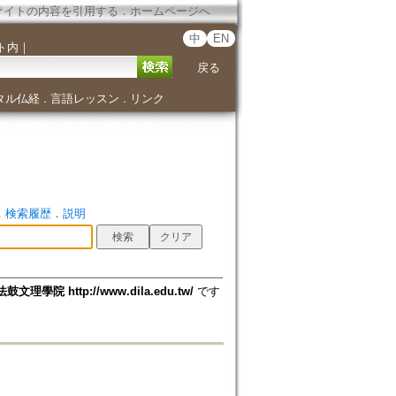
サイトの内容を引用する
．
ホームページへ
中
EN
ト内
｜
戻る
タル仏経
言語レッスン
リンク
．
．
．
検索履歴
．
説明
法鼓文理學院 http://www.dila.edu.tw/
です