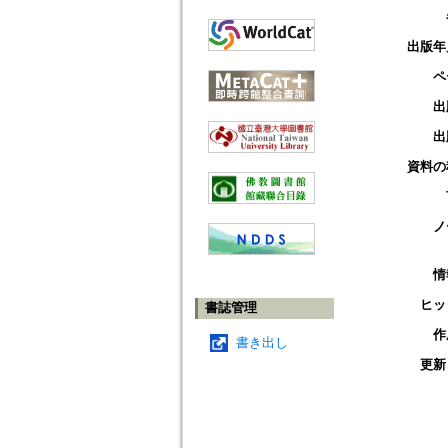
出版年
ペ
出
出
資料の
ノ
情
ヒッ
書誌管理
作
書き出し
更新