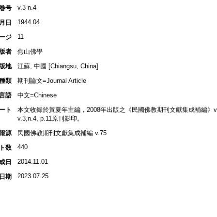
v.3 n.4
巻号
1944.04
月日
11
ージ
版者
焦山佛學
版地
江蘇, 中國 [Chiangsu, China]
種類
期刊論文=Journal Article
言語
中文=Chinese
ート
本文收錄於黃夏年主編，2008年出版之《民國佛教期刊文獻集成補編》v.75, 
v.3,n.4, p.11原刊影印。
報源
民國佛教期刊文獻集成補編 v.75
440
ト数
2014.11.01
成日
2023.07.25
日期