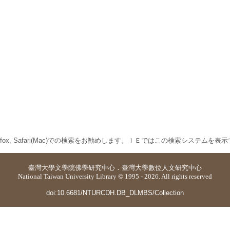
 Firefox, Safari(Mac)での検索をお勧めします。ＩＥではこの検索システムを
臺灣大學
文學院佛學研究中心
．
臺灣大學數位人文研究中心
National Taiwan University Library © 1995 - 2026. All rights reserved
doi:10.6681/NTURCDH.DB_DLMBS/Collection