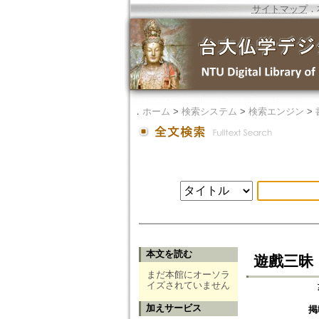
サイトマップ
．
．
ホーム
>
検索システム
>
検索エンジン
>
本文を読む
遊戲三昧：
まだ本館にオーソラ
イズされていません
加えサービス
掲