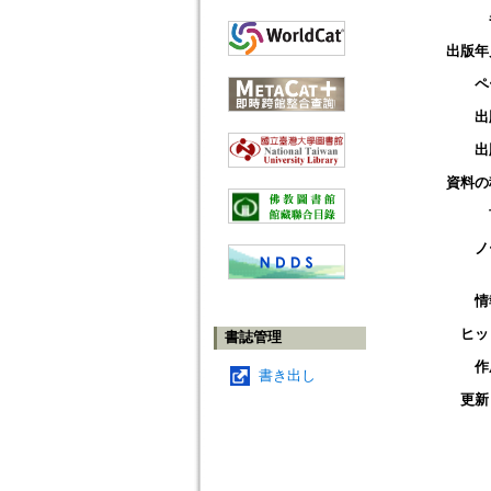
出版年
ペ
出
出
資料の
ノ
情
ヒッ
書誌管理
作
書き出し
更新