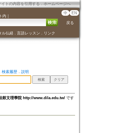
サイトの内容を引用する
．
ホームページへ
中
EN
ト内
｜
戻る
タル仏経
言語レッスン
リンク
．
．
．
検索履歴
．
説明
法鼓文理學院 http://www.dila.edu.tw/
です