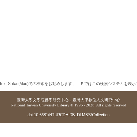
 Firefox, Safari(Mac)での検索をお勧めします。ＩＥではこの検索システムを
臺灣大學
文學院佛學研究中心
．
臺灣大學數位人文研究中心
National Taiwan University Library © 1995 - 2026. All rights reserved
doi:10.6681/NTURCDH.DB_DLMBS/Collection