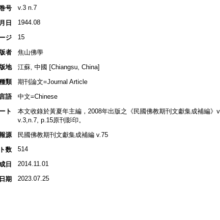
v.3 n.7
巻号
1944.08
月日
15
ージ
版者
焦山佛學
版地
江蘇, 中國 [Chiangsu, China]
種類
期刊論文=Journal Article
言語
中文=Chinese
ート
本文收錄於黃夏年主編，2008年出版之《民國佛教期刊文獻集成補編》v.75, 
v.3,n.7, p.15原刊影印。
報源
民國佛教期刊文獻集成補編 v.75
514
ト数
2014.11.01
成日
2023.07.25
日期