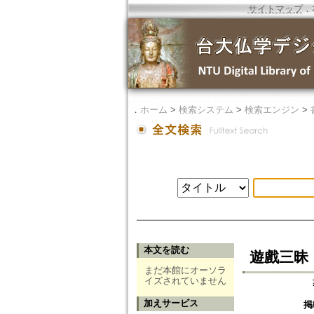
サイトマップ
．
．
ホーム
>
検索システム
>
検索エンジン
>
本文を読む
遊戲三昧
まだ本館にオーソラ
イズされていません
加えサービス
掲