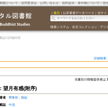
本館について
．
諮問委員会
．
お問い合わせ
．
資料提供
．
著作権について
．
当
｜
書目
｜
仏学著者データベース
｜
当サイ
検索システム
全文コレクション
デジ
．
．
書誌の詳細内容
詳細検索
当書目の情報提供者は
：望月有感(附序)
著者
釋東初
;
慎如
載誌
中流