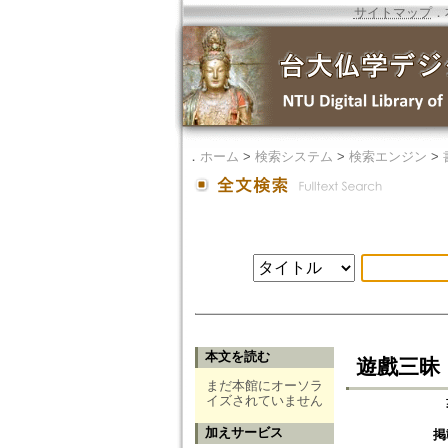
サイトマップ
．
．
ホーム
>
検索システム
>
検索エンジン
>
本文を読む
遊戲三昧
まだ本館にオーソラ
イズされていません
加えサービス
掲