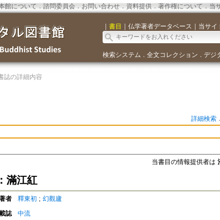
本館について
．
諮問委員会
．
お問い合わせ
．
資料提供
．
著作権について
．
当
｜
書目
｜
仏学著者データベース
｜
当サイ
検索システム
全文コレクション
デジ
．
．
書誌の詳細内容
詳細検索
当書目の情報提供者は
：滿江紅
著者
釋東初
;
幻觀廬
載誌
中流