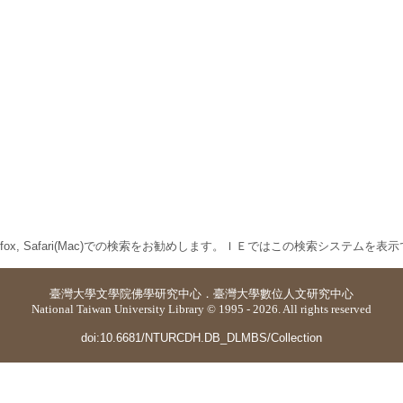
 Firefox, Safari(Mac)での検索をお勧めします。ＩＥではこの検索システムを
臺灣大學
文學院佛學研究中心
．
臺灣大學數位人文研究中心
National Taiwan University Library © 1995 - 2026. All rights reserved
doi:10.6681/NTURCDH.DB_DLMBS/Collection