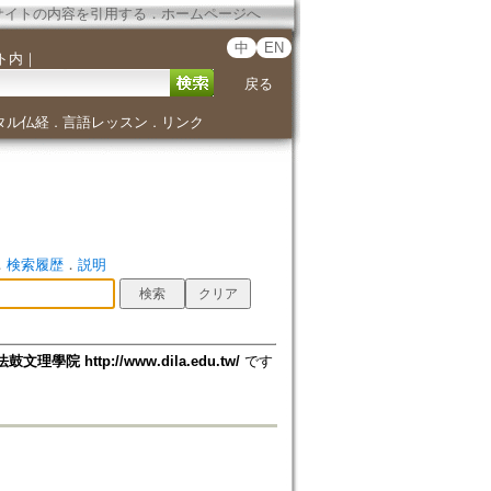
サイトの内容を引用する
．
ホームページへ
中
EN
ト内
｜
戻る
タル仏経
言語レッスン
リンク
．
．
．
検索履歴
．
説明
法鼓文理學院 http://www.dila.edu.tw/
です