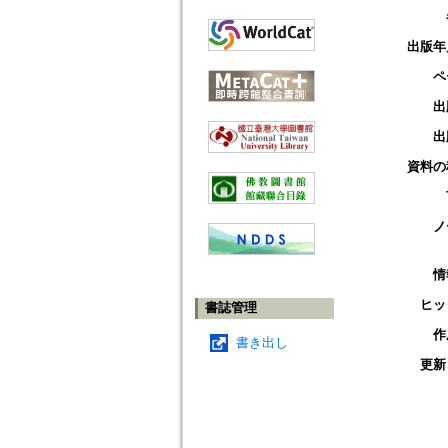
出版年
ペ
出
出
資料の
ノ
情
ヒッ
書誌管理
作
書き出し
更新