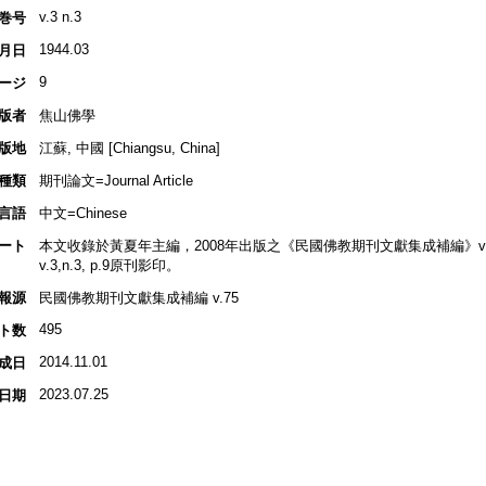
v.3 n.3
巻号
1944.03
月日
9
ージ
版者
焦山佛學
版地
江蘇, 中國 [Chiangsu, China]
種類
期刊論文=Journal Article
言語
中文=Chinese
ート
本文收錄於黃夏年主編，2008年出版之《民國佛教期刊文獻集成補編》v.75, 
v.3,n.3, p.9原刊影印。
報源
民國佛教期刊文獻集成補編 v.75
495
ト数
2014.11.01
成日
2023.07.25
日期