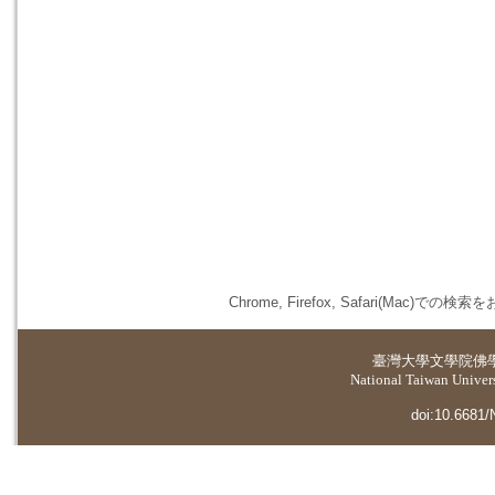
Chrome, Firefox, Safari(
臺灣大學
文學院佛
National Taiwan Universi
doi:10.6681