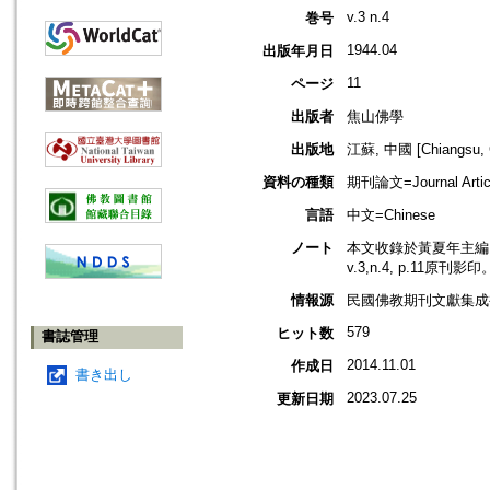
v.3 n.4
巻号
1944.04
出版年月日
11
ページ
出版者
焦山佛學
出版地
江蘇, 中國 [Chiangsu, 
資料の種類
期刊論文=Journal Artic
言語
中文=Chinese
ノート
本文收錄於黃夏年主編，2
v.3,n.4, p.11原刊影印
情報源
民國佛教期刊文獻集成補編
579
ヒット数
書誌管理
2014.11.01
作成日
書き出し
2023.07.25
更新日期