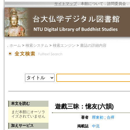
サイトマップ
．
本館について
．
諮問委員会
．
．
ホーム
>
検索システム
>
検索エンジン
>
書誌の詳細内容
本文を読む
遊戲三昧：憶友(六韻)
まだ本館にオーソラ
イズされていません
著者
釋東初
;
合禪
加えサービス
掲載誌
中流