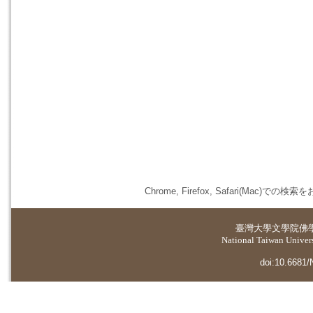
Chrome, Firefox, Safari(
臺灣大學
文學院佛
National Taiwan Universi
doi:10.6681