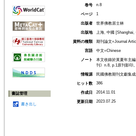
n.8
巻号
1
ページ
出版者
世界佛教居士林
出版地
上海, 中國 [Shanghai, 
資料の種類
期刊論文=Journal Artic
言語
中文=Chinese
ノート
本文收錄於黃夏年主編，
刊》n.8, p.1原刊影印
情報源
民國佛教期刊文獻集成補
386
ヒット数
2014.11.01
作成日
書誌管理
2023.07.25
更新日期
書き出し