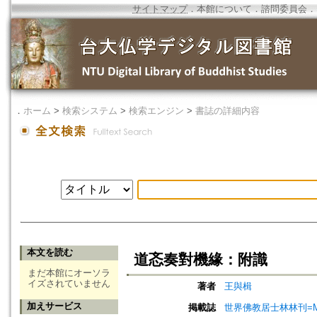
サイトマップ
．
本館について
．
諮問委員会
．
．
ホーム
>
検索システム
>
検索エンジン
>
書誌の詳細内容
本文を読む
道忞奏對機緣：附識
まだ本館にオーソラ
イズされていません
著者
王與楫
加えサービス
掲載誌
世界佛教居士林林刊=Magazine