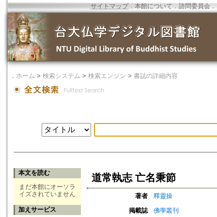
サイトマップ
．
本館について
．
諮問委員会
．
．
ホーム
>
検索システム
>
検索エンジン
>
書誌の詳細内容
本文を読む
道常執志 亡名秉節
まだ本館にオーソラ
イズされていません
著者
釋靈操
加えサービス
掲載誌
佛學叢刊