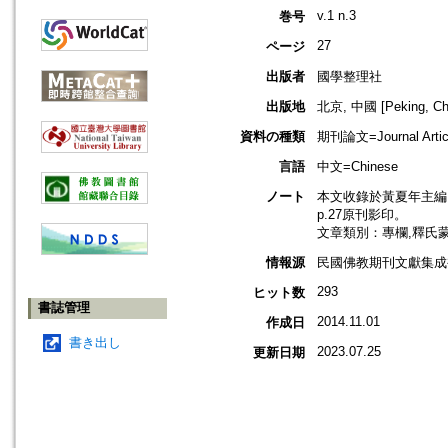
v.1 n.3
巻号
27
ページ
出版者
國學整理社
出版地
北京, 中國 [Peking, Ch
資料の種類
期刊論文=Journal Artic
言語
中文=Chinese
ノート
本文收錄於黃夏年主編，2
p.27原刊影印。
文章類別：專欄,釋氏
情報源
民國佛教期刊文獻集成補編
293
ヒット数
書誌管理
2014.11.01
作成日
書き出し
2023.07.25
更新日期