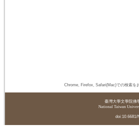
Chrome, Firefox, Safari(
臺灣大學
文學院佛
National Taiwan Universi
doi:10.6681