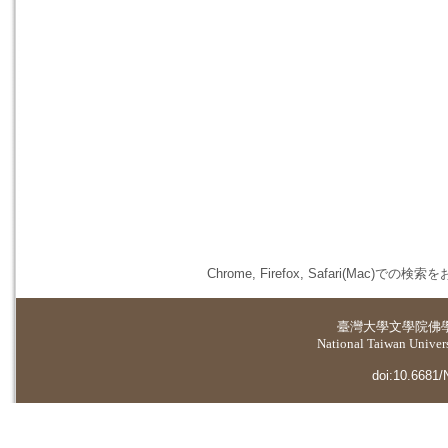
Chrome, Firefox, Safari(
臺灣大學
文學院佛
National Taiwan Universi
doi:10.6681