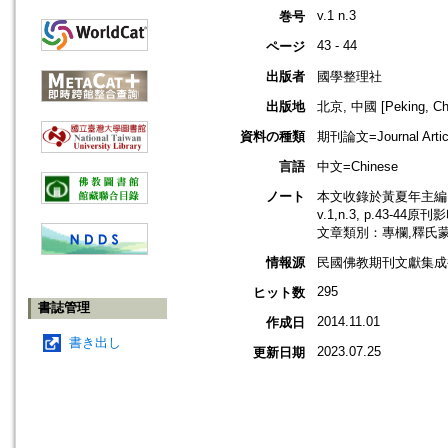
v.1 n.3
巻号
43 - 44
ページ
出版者
國學整理社
出版地
北京, 中國 [Peking, Ch
資料の種類
期刊論文=Journal Artic
言語
中文=Chinese
ノート
本文收錄於黃夏年主編，2
v.1,n.3, p.43-44原
文章類別：專欄,釋氏
情報源
民國佛教期刊文獻集成補編
295
ヒット数
書誌管理
2014.11.01
作成日
書き出し
2023.07.25
更新日期