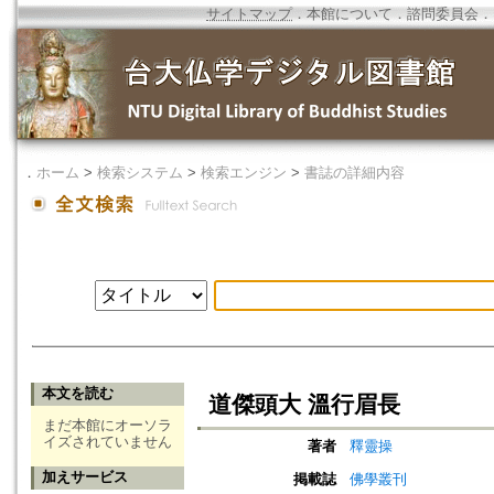
サイトマップ
．
本館について
．
諮問委員会
．
．
ホーム
>
検索システム
>
検索エンジン
>
書誌の詳細内容
本文を読む
道傑頭大 溫行眉長
まだ本館にオーソラ
イズされていません
著者
釋靈操
加えサービス
掲載誌
佛學叢刊